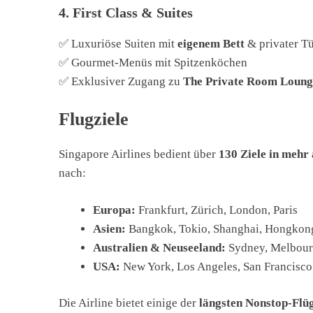
4. First Class & Suites
✅ Luxuriöse Suiten mit
eigenem Bett
& privater T
✅ Gourmet-Menüs mit Spitzenköchen
✅ Exklusiver Zugang zu
The Private Room Loung
Flugziele
Singapore Airlines bedient über
130 Ziele in mehr
nach:
Europa:
Frankfurt, Zürich, London, Paris
Asien:
Bangkok, Tokio, Shanghai, Hongkon
Australien & Neuseeland:
Sydney, Melbour
USA:
New York, Los Angeles, San Francisco
Die Airline bietet einige der
längsten Nonstop-Flü