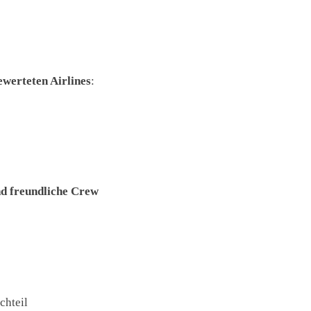
ewerteten Airlines
:
nd freundliche Crew
chteil