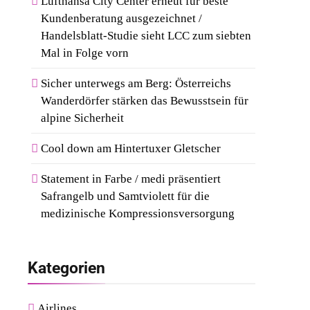
Lufthansa City Center erneut für beste
Beliebtesten Shops In
8
Kundenberatung ausgezeichnet /
Deutschland
Von Mallorca Bis
Handelsblatt-Studie sieht LCC zum siebten
Mykonos: Der Style-
Mal in Folge vorn
Guide Für Südeuropas
Sicher unterwegs am Berg: Österreichs
Top-Destinationen
Wanderdörfer stärken das Bewusstsein für
alpine Sicherheit
Cool down am Hintertuxer Gletscher
Statement in Farbe / medi präsentiert
Safrangelb und Samtviolett für die
medizinische Kompressionsversorgung
Kategorien
Airlines