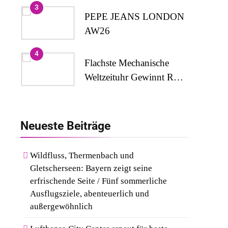
3
Medizinische
PEPE JEANS LONDON
Kompressionsversorgung
AW26
4
Flachste Mechanische
Weltzeituhr Gewinnt Red
Dot: Best Of The Best
5
2026 / NOMOS
Wenn Kult Auf Couture
Glashütte Erzielt 94 Von
Trifft: Capri-Sun Setzt
Neueste
Beiträge
100 Punkten.
Modisches Statement Auf
6
Der Berlin Fashion Week
Rezertifizierung Bestätigt
Wildfluss, Thermenbach und
Gletscherseen: Bayern zeigt seine
Qualitätsstandard: Gastein
erfrischende Seite / Fünf sommerliche
Erneut Mit
7
Ausflugsziele, abenteuerlich und
Österreichischem
Kosmetik Und Düfte
außergewöhnlich
Wandergütesiegel
Online Kaufen: Die
Ausgezeichnet