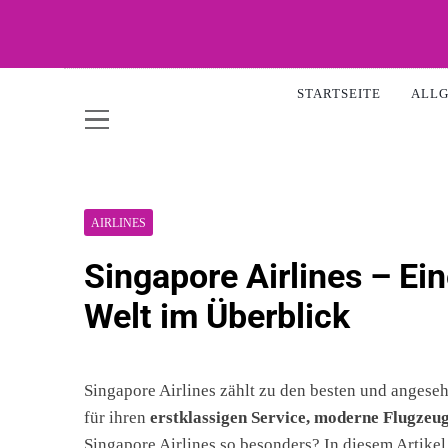
Skip
to
content
WOW-A
STARTSEITE
ALL
AIRLINES
Singapore Airlines – Ein
Welt im Überblick
Singapore Airlines zählt zu den besten und angeseh
für ihren
erstklassigen Service, moderne Flugzeu
Singapore Airlines so besonders? In diesem Artikel 