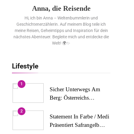
Anna, die Reisende
Hi, ich bin Anna – Weltenbummlerin und
Geschichtenerzählerin. Auf meinem Blog teile ich
meine Reisen, Geheimtipps und Inspiration für dein
nächstes Abenteuer. Begleite mich und entdecke die
Welt! 🌍✨
Lifestyle
1
Sicher Unterwegs Am
Berg: Österreichs
Wanderdörfer Stärken
2
Das Bewusstsein Für
Statement In Farbe / Medi
Alpine Sicherheit
Präsentiert Safrangelb
Und Samtviolett Für Die