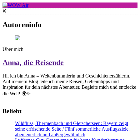
Skip
to
WOW-Air
content
Autoreninfo
Über mich
Anna, die Reisende
Hi, ich bin Anna – Weltenbummlerin und Geschichtenerzählerin.
Auf meinem Blog teile ich meine Reisen, Geheimtipps und
Inspiration für dein nächstes Abenteuer. Begleite mich und entdecke
die Welt! 🌍✨
Beliebt
Wildfluss, Thermenbach und Gletscherseen: Bayern zeigt
seine erfrischende Seite / Fünf sommerliche Ausflugsziele,
abenteuerlich und außergewöhnlich