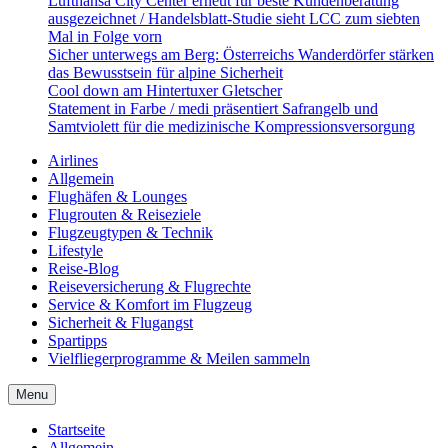
Lufthansa City Center erneut für beste Kundenberatung
ausgezeichnet / Handelsblatt-Studie sieht LCC zum siebten
Mal in Folge vorn
Sicher unterwegs am Berg: Österreichs Wanderdörfer stärken
das Bewusstsein für alpine Sicherheit
Cool down am Hintertuxer Gletscher
Statement in Farbe / medi präsentiert Safrangelb und
Samtviolett für die medizinische Kompressionsversorgung
Airlines
Allgemein
Flughäfen & Lounges
Flugrouten & Reiseziele
Flugzeugtypen & Technik
Lifestyle
Reise-Blog
Reiseversicherung & Flugrechte
Service & Komfort im Flugzeug
Sicherheit & Flugangst
Spartipps
Vielfliegerprogramme & Meilen sammeln
Menu
Startseite
Allgemein