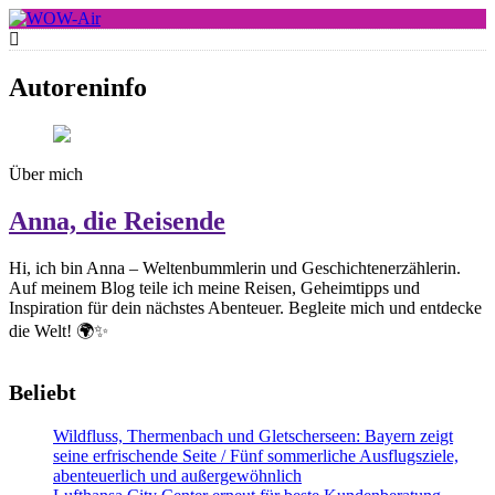
Skip
to
WOW-Air
content
Autoreninfo
Über mich
Anna, die Reisende
Hi, ich bin Anna – Weltenbummlerin und Geschichtenerzählerin.
Auf meinem Blog teile ich meine Reisen, Geheimtipps und
Inspiration für dein nächstes Abenteuer. Begleite mich und entdecke
die Welt! 🌍✨
Beliebt
Wildfluss, Thermenbach und Gletscherseen: Bayern zeigt
seine erfrischende Seite / Fünf sommerliche Ausflugsziele,
abenteuerlich und außergewöhnlich