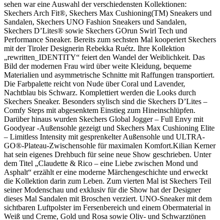
sehen war eine Auswahl der verschiedensten Kollektionen:
Skechers Arch Fit®, Skechers Max Cushioning(TM) Sneakers und
Sandalen, Skechers UNO Fashion Sneakers und Sandalen,
Skechers D’Lites® sowie Skechers GOrun Swirl Tech und
Performance Sneaker. Bereits zum sechsten Mal kooperiert Skechers
mit der Tiroler Designerin Rebekka Ruétz. Ihre Kollektion
„rewritten_IDENTITY“ feiert den Wandel der Weiblichkeit. Das
Bild der modernen Frau wird über weite Kleidung, bequeme
Materialien und asymmetrische Schnitte mit Raffungen transportiert.
Die Farbpalette reicht von Nude über Coral und Lavender,
Nachtblau bis Schwarz. Komplettiert werden die Looks durch
Skechers Sneaker. Besonders stylisch sind die Skechers D’Lites –
Comfy Steps mit abgesenktem Einstieg zum Hineinschlüpfen.
Darüber hinaus wurden Skechers Global Jogger – Full Envy mit
Goodyear -Außensohle gezeigt und Skechers Max Cushioning Elite
– Limitless Intensity mit gesprenkelter Außensohle und ULTRA-
GO®-Plateau-Zwischensohle für maximalen Komfort.Kilian Kerner
hat sein eigenes Drehbuch für seine neue Show geschrieben. Unter
dem Titel „Claudette & Rico – eine Liebe zwischen Mond und
Asphalt“ erzählt er eine moderne Märchengeschichte und erweckt
die Kollektion darin zum Leben. Zum vierten Mal ist Skechers Teil
seiner Modenschau und exklusiv für die Show hat der Designer
dieses Mal Sandalen mit Broschen verziert. UNO-Sneaker mit dem
sichtbaren Luftpolster im Fersenbereich und einem Obermaterial in
Weiß und Creme, Gold und Rosa sowie Oliv- und Schwarztönen