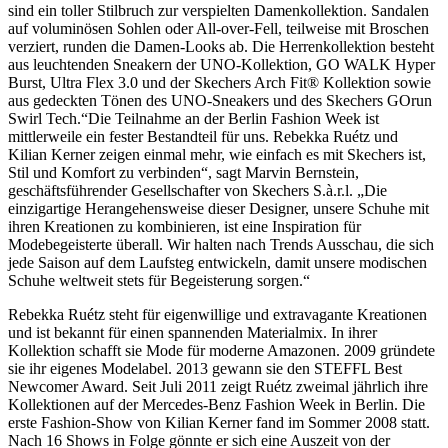
sind ein toller Stilbruch zur verspielten Damenkollektion. Sandalen
auf voluminösen Sohlen oder All-over-Fell, teilweise mit Broschen
verziert, runden die Damen-Looks ab. Die Herrenkollektion besteht
aus leuchtenden Sneakern der UNO-Kollektion, GO WALK Hyper
Burst, Ultra Flex 3.0 und der Skechers Arch Fit® Kollektion sowie
aus gedeckten Tönen des UNO-Sneakers und des Skechers GOrun
Swirl Tech.“Die Teilnahme an der Berlin Fashion Week ist
mittlerweile ein fester Bestandteil für uns. Rebekka Ruétz und
Kilian Kerner zeigen einmal mehr, wie einfach es mit Skechers ist,
Stil und Komfort zu verbinden“, sagt Marvin Bernstein,
geschäftsführender Gesellschafter von Skechers S.à.r.l. „Die
einzigartige Herangehensweise dieser Designer, unsere Schuhe mit
ihren Kreationen zu kombinieren, ist eine Inspiration für
Modebegeisterte überall. Wir halten nach Trends Ausschau, die sich
jede Saison auf dem Laufsteg entwickeln, damit unsere modischen
Schuhe weltweit stets für Begeisterung sorgen.“
Rebekka Ruétz steht für eigenwillige und extravagante Kreationen
und ist bekannt für einen spannenden Materialmix. In ihrer
Kollektion schafft sie Mode für moderne Amazonen. 2009 gründete
sie ihr eigenes Modelabel. 2013 gewann sie den STEFFL Best
Newcomer Award. Seit Juli 2011 zeigt Ruétz zweimal jährlich ihre
Kollektionen auf der Mercedes-Benz Fashion Week in Berlin. Die
erste Fashion-Show von Kilian Kerner fand im Sommer 2008 statt.
Nach 16 Shows in Folge gönnte er sich eine Auszeit von der