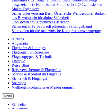
Lufthansa City Center erneut für beste Kundenberatung
ausgezeichnet / Handelsblatt-Studie sieht LCC zum siebten
Mal in Folge vorn
Sicher unterwegs am Berg: Österreichs Wanderdörfer stärken
das Bewusstsein für alpine Sicherheit
Cool down am Hintertuxer Gletscher
Statement in Farbe / medi präsentiert Safrangelb und
Samtviolett für die medizinische Kompressionsversorgung
Airlines
Allgemein
Flughäfen & Lounges
Flugrouten & Reiseziele
Flugzeugtypen & Technik
Lifestyle
Reise-Blog
Reiseversicherung & Flugrechte
Service & Komfort im Flugzeug
Sicherheit & Flugangst
Spartipps
Vielfliegerprogramme & Meilen sammeln
Menu
Startseite
Allgemein