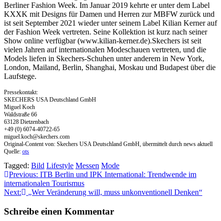
Berliner Fashion Week. Im Januar 2019 kehrte er unter dem Label
KXXK mit Designs für Damen und Herren zur MBFW zurück und
ist seit September 2021 wieder unter seinem Label Kilian Kerner auf
der Fashion Week vertreten. Seine Kollektion ist kurz nach seiner
Show online verfügbar (www.kilian-kerner.de).Skechers ist seit
vielen Jahren auf internationalen Modeschauen vertreten, und die
Models liefen in Skechers-Schuhen unter anderem in New York,
London, Mailand, Berlin, Shanghai, Moskau und Budapest über die
Laufstege.
Pressekontakt:
SKECHERS USA Deutschland GmbH
Miguel Koch
Waldstraße 66
63128 Dietzenbach
+49 (0) 6074-40722-65
miguel.koch@skechers.com
Original-Content von: Skechers USA Deutschland GmbH, übermittelt durch news aktuell
Quelle:
ots
Tagged:
Bild
Lifestyle
Messen
Mode
Beitragsnavigation
Previous:
ITB Berlin und IPK International: Trendwende im
internationalen Tourismus
Next:
„Wer Veränderung will, muss unkonventionell Denken“
Schreibe einen Kommentar