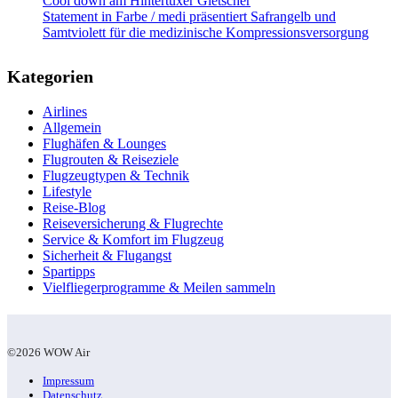
Cool down am Hintertuxer Gletscher
Statement in Farbe / medi präsentiert Safrangelb und
Samtviolett für die medizinische Kompressionsversorgung
Kategorien
Airlines
Allgemein
Flughäfen & Lounges
Flugrouten & Reiseziele
Flugzeugtypen & Technik
Lifestyle
Reise-Blog
Reiseversicherung & Flugrechte
Service & Komfort im Flugzeug
Sicherheit & Flugangst
Spartipps
Vielfliegerprogramme & Meilen sammeln
©2026 WOW Air
Impressum
Datenschutz