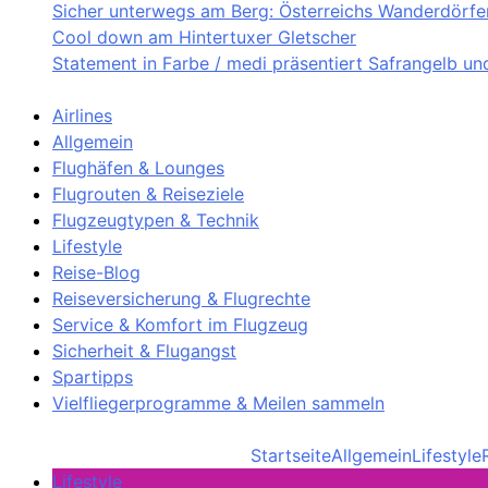
Sicher unterwegs am Berg: Österreichs Wanderdörfer 
Cool down am Hintertuxer Gletscher
Statement in Farbe / medi präsentiert Safrangelb u
Airlines
Allgemein
Flughäfen & Lounges
Flugrouten & Reiseziele
Flugzeugtypen & Technik
Lifestyle
Reise-Blog
Reiseversicherung & Flugrechte
Service & Komfort im Flugzeug
Sicherheit & Flugangst
Spartipps
Vielfliegerprogramme & Meilen sammeln
Startseite
Allgemein
Lifestyle
Lifestyle