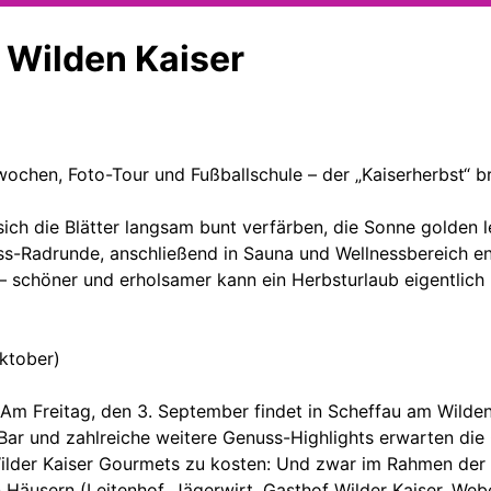
 Wilden Kaiser
kwochen, Foto-Tour und Fußballschule – der „Kaiserherbst“ b
nn sich die Blätter langsam bunt verfärben, die Sonne gol
ss-Radrunde, anschließend in Sauna und Wellnessbereich e
 – schöner und erholsamer kann ein Herbsturlaub eigentlich 
Oktober)
Am Freitag, den 3. September findet in Scheffau am Wilden 
ar und zahlreiche weitere Genuss-Highlights erwarten die 
Wilder Kaiser Gourmets zu kosten: Und zwar im Rahmen der 
n Häusern (Leitenhof, Jägerwirt, Gasthof Wilder Kaiser, We