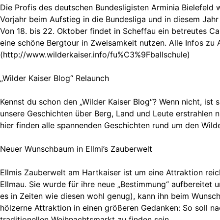
Die Profis des deutschen Bundesligisten Arminia Bielefeld 
Vorjahr beim Aufstieg in die Bundesliga und in diesem Jahr
Von 18. bis 22. Oktober findet in Scheffau ein betreutes C
eine schöne Bergtour in Zweisamkeit nutzen. Alle Infos zu 
(http://www.wilderkaiser.info/fu%C3%9Fballschule)
„Wilder Kaiser Blog“ Relaunch
Kennst du schon den „Wilder Kaiser Blog“? Wenn nicht, ist 
unsere Geschichten über Berg, Land und Leute erstrahlen n
hier finden alle spannenden Geschichten rund um den Wilden
Neuer Wunschbaum in Ellmi’s Zauberwelt
Ellmis Zauberwelt am Hartkaiser ist um eine Attraktion re
Ellmau. Sie wurde für ihre neue „Bestimmung“ aufbereitet
es in Zeiten wie diesen wohl genug), kann ihn beim Wunschb
hölzerne Attraktion in einen größeren Gedanken: So soll 
traditionellen Weihnachtsmarkt zu finden sein.