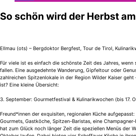
So schön wird der Herbst am
Ellmau (ots) – Bergdoktor Bergfest, Tour de Tirol, Kulinari
Für viele ist es einfach die schönste Zeit des Jahres, we
fallen. Eine ausgedehnte Wanderung, Gipfeltour oder Genu
zahlreichen Spitzenlokale in der Region Wilder Kaiser geht
ist? Eine kleine Übersicht:
3. September: Gourmetfestival & Kulinarikwochen (bis 17. 
Freund*innen der exquisiten, regionalen Küche aufgepasst: 
Gourmets, Gastköche, Spitzen-Baristas, eine Champagner-B
hat zum Glück noch länger Zeit die speziellen Menüs der 
Oktober laufen. Dabei bieten vier Scheffauer Köche in ihre