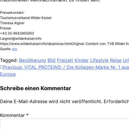
Pressekontakt:
Tourismusverband Wilder Kaiser
Theresa Aigner
Presse
+43 (0) 6643855952
t.aigner@wilderkaiser.info
https://www.wilderkaiser.info/de/presse.htmlOriginal-Content von: TVB Wilder Ka
Quelle:
ots
Tagged:
Bevölkerung
Bild
Freizeit
Kinder
Lifestyle
Reise
Ur
Beitragsnavigation
Previous:
VITAL PROTEINS: / Die Kollagen-Marke Nr. 1 a
Europa
Schreibe einen Kommentar
Deine E-Mail-Adresse wird nicht veröffentlicht.
Erforderlic
Kommentar
*