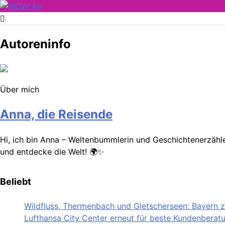
Skip
to
WOW-Air
content
Autoreninfo
Über mich
Anna, die Reisende
Hi, ich bin Anna – Weltenbummlerin und Geschichtenerzähler
und entdecke die Welt! 🌍✨
Beliebt
Wildfluss, Thermenbach und Gletscherseen: Bayern ze
Lufthansa City Center erneut für beste Kundenberat