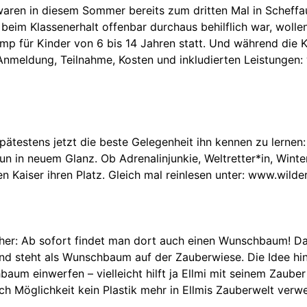
waren in diesem Sommer bereits zum dritten Mal in Scheffau 
 beim Klassenerhalt offenbar durchaus behilflich war, woll
amp für Kinder von 6 bis 14 Jahren statt. Und während die 
Anmeldung, Teilnahme, Kosten und inkludierten Leistungen: 
spätestens jetzt die beste Gelegenheit ihn kennen zu lerne
un in neuem Glanz. Ob Adrenalinjunkie, Weltretter*in, Win
 Kaiser ihren Platz. Gleich mal reinlesen unter: www.wilder
icher: Ab sofort findet man dort auch einen Wunschbaum! Da
 und steht als Wunschbaum auf der Zauberwiese. Die Idee 
aum einwerfen – vielleicht hilft ja Ellmi mit seinem Zauber
nach Möglichkeit kein Plastik mehr in Ellmis Zauberwelt v