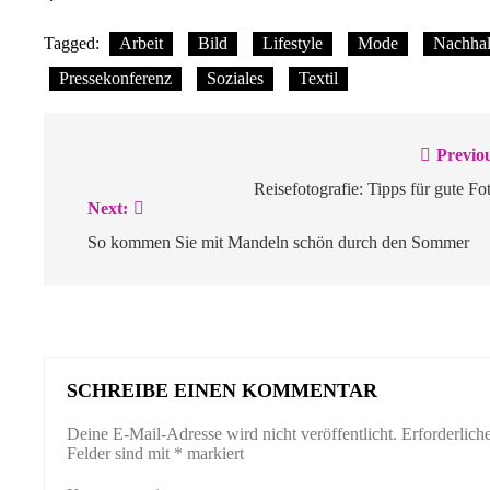
Tagged:
Arbeit
Bild
Lifestyle
Mode
Nachhal
Pressekonferenz
Soziales
Textil
Beitragsnavigation
Previo
Reisefotografie: Tipps für gute Fo
Next:
So kommen Sie mit Mandeln schön durch den Sommer
SCHREIBE EINEN KOMMENTAR
Deine E-Mail-Adresse wird nicht veröffentlicht.
Erforderlich
Felder sind mit
*
markiert