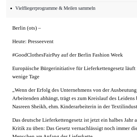
wenige Tage
Vielfliegerprogramme & Meilen sammeln
Berlin (ots) –
Heute: Presseevent
#GoodClothesFairPay auf der Berlin Fashion Week
Europäische Bürgerinitiative für Lieferkettengesetz läuft
wenige Tage
„Wenn der Erfolg des Unternehmens von der Ausbeutung
Arbeitenden abhängt, trägt es zum Kreislauf des Leidens 
Nasreen Sheikh, ehm. Kinderarbeiterin in der Textilindust
Das deutsche Lieferkettengesetz ist jetzt ein halbes Jahr al
Kritik zu üben: Das Gesetz vernachlässigt noch immer di
Menschen am Anfang der Lieferkette