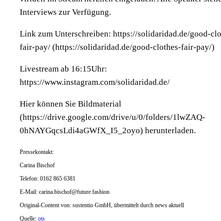
Interviews zur Verfügung.
Link zum Unterschreiben: https://solidaridad.de/good-clo
fair-pay/ (https://solidaridad.de/good-clothes-fair-pay/)
Livestream ab 16:15Uhr:
https://www.instagram.com/solidaridad.de/
Hier können Sie Bildmaterial
(https://drive.google.com/drive/u/0/folders/1lwZAQ-
0hNAYGqcsLdi4aGWfX_I5_2oyo) herunterladen.
Pressekontakt:
Carina Bischof
Telefon: 0162 865 6381
E-Mail:
carina.bischof@future.fashion
Original-Content von: sustentio GmbH, übermittelt durch news aktuell
Quelle:
ots