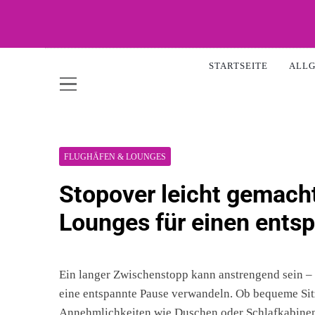
Skip
to
content
WOW-A
STARTSEITE
ALL
FLUGHÄFEN & LOUNGES
Stopover leicht gemacht
Lounges für einen ents
Ein langer Zwischenstopp kann anstrengend sein – 
eine entspannte Pause verwandeln. Ob bequeme Sitz
Annehmlichkeiten wie Duschen oder Schlafkabinen