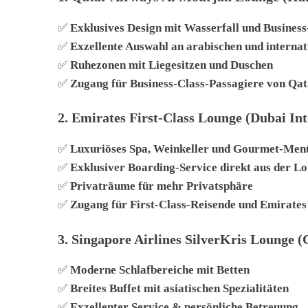
✅
Exklusives Design mit Wasserfall und Busines
✅
Exzellente Auswahl an arabischen und interna
✅
Ruhezonen mit Liegesitzen und Duschen
✅
Zugang für Business-Class-Passagiere von Qa
2.
Emirates First-Class Lounge (Dubai Int
✅
Luxuriöses Spa, Weinkeller und Gourmet-Men
✅
Exklusiver Boarding-Service direkt aus der L
✅
Privaträume für mehr Privatsphäre
✅
Zugang für First-Class-Reisende und Emirate
3.
Singapore Airlines SilverKris Lounge (
✅
Moderne Schlafbereiche mit Betten
✅
Breites Buffet mit asiatischen Spezialitäten
✅
Exzellenter Service & persönliche Betreuung