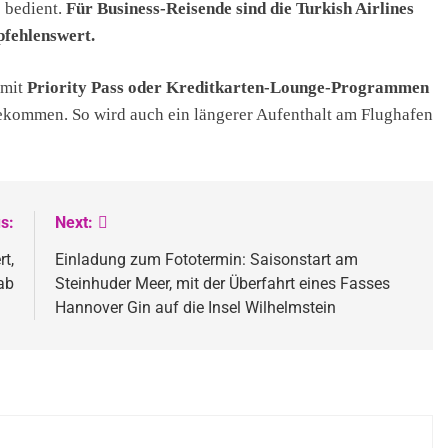
 bedient.
Für Business-Reisende sind die Turkish Airlines
pfehlenswert.
 mit
Priority Pass oder Kreditkarten-Lounge-Programmen
kommen. So wird auch ein längerer Aufenthalt am Flughafen
s:
Next:
t,
Einladung zum Fototermin: Saisonstart am
ab
Steinhuder Meer, mit der Überfahrt eines Fasses
Hannover Gin auf die Insel Wilhelmstein