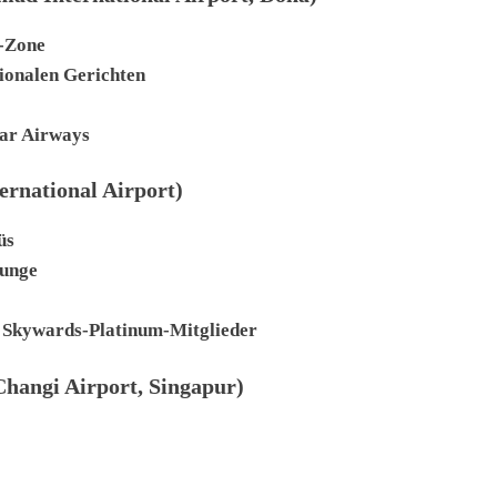
s-Zone
tionalen Gerichten
tar Airways
ernational Airport)
üs
ounge
s Skywards-Platinum-Mitglieder
Changi Airport, Singapur)