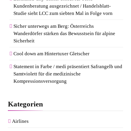
erneut mit Österreichischem
Kundenberatung ausgezeichnet / Handelsblatt-
Studie sieht LCC zum siebten Mal in Folge vorn
Wandergütesiegel ausgezeichnet
7
Sicher unterwegs am Berg: Österreichs
Kosmetik und Düfte online
Wanderdörfer stärken das Bewusstsein für alpine
kaufen: Die beliebtesten Shops
Sicherheit
in Deutschland
Cool down am Hintertuxer Gletscher
8
Von Mallorca bis Mykonos:
Statement in Farbe / medi präsentiert Safrangelb und
Samtviolett für die medizinische
Der Style-Guide für
Kompressionsversorgung
Südeuropas Top-Destinationen
Kategorien
Airlines