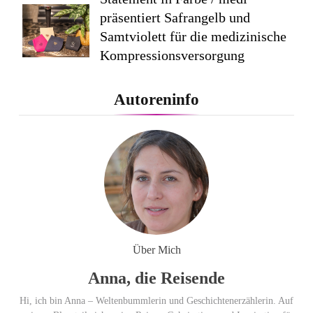
präsentiert Safrangelb und
Samtviolett für die medizinische
Kompressionsversorgung
PEPE JEANS LONDON AW26
Autoreninfo
Flachste mechanische
Weltzeituhr gewinnt Red Dot:
Best of the Best 2026 / NOMOS
Glashütte erzielt 94 von 100
Punkten.
Über Mich
Anna, die Reisende
Hi, ich bin Anna – Weltenbummlerin und Geschichtenerzählerin. Auf