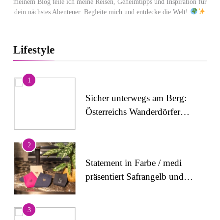
meinem Blog teile ich meine Reisen, Geheimtipps und Inspiration für
dein nächstes Abenteuer. Begleite mich und entdecke die Welt!
Lifestyle
1
Sicher unterwegs am Berg:
Österreichs Wanderdörfer
stärken das Bewusstsein für
alpine Sicherheit
2
Statement in Farbe / medi
präsentiert Safrangelb und
Samtviolett für die
medizinische
3
Kompressionsversorgung