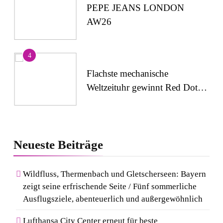
PEPE JEANS LONDON
AW26
4
Flachste mechanische
Weltzeituhr gewinnt Red Dot:
Best of the Best 2026 /
NOMOS Glashütte erzielt 94
5
von 100 Punkten.
Wenn Kult auf Couture trifft:
Neueste
Beiträge
Capri-Sun setzt modisches
Statement auf der Berlin
Wildfluss, Thermenbach und Gletscherseen: Bayern
Fashion Week
zeigt seine erfrischende Seite / Fünf sommerliche
6
Ausflugsziele, abenteuerlich und außergewöhnlich
Rezertifizierung bestätigt
Qualitätsstandard: Gastein
Lufthansa City Center erneut für beste