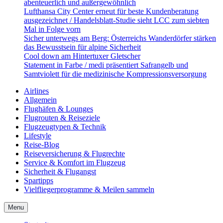
abenteuerlich und außergewöhnlich
Lufthansa City Center erneut für beste Kundenberatung
ausgezeichnet / Handelsblatt-Studie sieht LCC zum siebten
Mal in Folge vorn
Sicher unterwegs am Berg: Österreichs Wanderdörfer stärken
das Bewusstsein für alpine Sicherheit
Cool down am Hintertuxer Gletscher
Statement in Farbe / medi präsentiert Safrangelb und
Samtviolett für die medizinische Kompressionsversorgung
Airlines
Allgemein
Flughäfen & Lounges
Flugrouten & Reiseziele
Flugzeugtypen & Technik
Lifestyle
Reise-Blog
Reiseversicherung & Flugrechte
Service & Komfort im Flugzeug
Sicherheit & Flugangst
Spartipps
Vielfliegerprogramme & Meilen sammeln
Menu