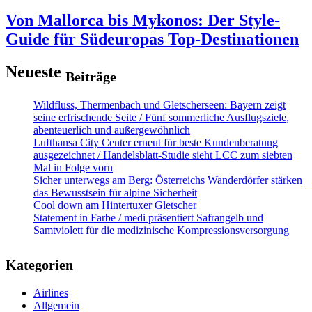
Von Mallorca bis Mykonos: Der Style-
Guide für Südeuropas Top-Destinationen
Neueste
Beiträge
Wildfluss, Thermenbach und Gletscherseen: Bayern zeigt
seine erfrischende Seite / Fünf sommerliche Ausflugsziele,
abenteuerlich und außergewöhnlich
Lufthansa City Center erneut für beste Kundenberatung
ausgezeichnet / Handelsblatt-Studie sieht LCC zum siebten
Mal in Folge vorn
Sicher unterwegs am Berg: Österreichs Wanderdörfer stärken
das Bewusstsein für alpine Sicherheit
Cool down am Hintertuxer Gletscher
Statement in Farbe / medi präsentiert Safrangelb und
Samtviolett für die medizinische Kompressionsversorgung
Kategorien
Airlines
Allgemein