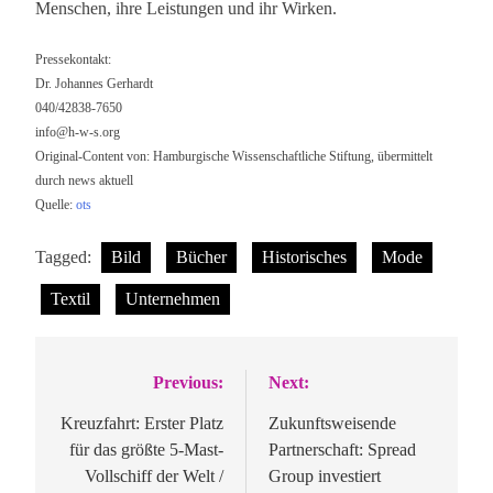
Menschen, ihre Leistungen und ihr Wirken.
Pressekontakt:
Dr. Johannes Gerhardt
040/42838-7650
info@h-w-s.org
Original-Content von: Hamburgische Wissenschaftliche Stiftung, übermittelt
durch news aktuell
Quelle:
ots
Tagged:
Bild
Bücher
Historisches
Mode
Textil
Unternehmen
Previous:
Next:
Beitragsnavigation
Kreuzfahrt: Erster Platz
Zukunftsweisende
für das größte 5-Mast-
Partnerschaft: Spread
Vollschiff der Welt /
Group investiert