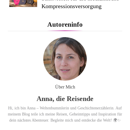
Kompressionsversorgung
PEPE JEANS LONDON AW26
Autoreninfo
Flachste mechanische
Weltzeituhr gewinnt Red Dot:
Best of the Best 2026 / NOMOS
Glashütte erzielt 94 von 100
Punkten.
Über Mich
Anna, die Reisende
Hi, ich bin Anna – Weltenbummlerin und Geschichtenerzählerin. Auf
meinem Blog teile ich meine Reisen, Geheimtipps und Inspiration für
dein nächstes Abenteuer. Begleite mich und entdecke die Welt! 🌍✨