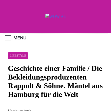
Skip
to
content
WOW-Air
MENU
LIFESTYLE
Geschichte einer Familie / Die
Bekleidungsproduzenten
Rappolt & Söhne. Mäntel aus
Hamburg für die Welt
Hamburg (ots) –