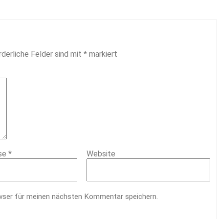
rderliche Felder sind mit
*
markiert
sse
*
Website
wser für meinen nächsten Kommentar speichern.