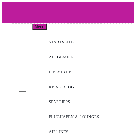
Skip
to
content
WOW-A
Menu
STARTSEITE
ALLGEMEIN
LIFESTYLE
REISE-BLOG
SPARTIPPS
FLUGHÄFEN & LOUNGES
AIRLINES