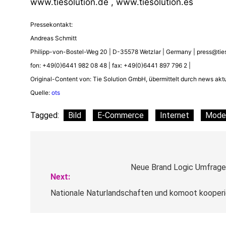
www.tiesolution.de , www.tiesolution.es
Pressekontakt:
Andreas Schmitt
Philipp-von-Bostel-Weg 20 | D-35578 Wetzlar | Germany |
press@tie
fon: +49(0)6441 982 08 48 | fax: +49(0)6441 897 796 2 |
Original-Content von: Tie Solution GmbH, übermittelt durch news aktu
Quelle:
ots
Tagged:
Bild
E-Commerce
Internet
Mode
Beitragsnavigation
Neue Brand Logic Umfrage
Next:
Nationale Naturlandschaften und komoot kooperie