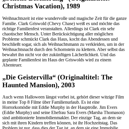
Christmas Vacation), 1989
Weihnachtszeit ist eine wundervolle und magische Zeit für die ganze
Familie. Clark Griswold (Chevy Chase) weiß es und möchte das
richtige Familienfest veranstalten. Allerdings ist Clark ein sehr
chaotischer Mensch. Unter Berücksichtigung aller möglichen
Probleme schmückt Clark das Haus, kocht das Abendessen und
beschließt sogar, sich als Weihnachtsmann zu verkleiden, um in der
Weihnachtsnacht durch den Schornstein zu klettern. Aber selbst das
bewahrt ihn nicht vor der zukünftigen Lächerlichkeit. Und das
geplante Familienfest im Haus der Griswolds wird zu einem
Abenteuer.
„Die Geistervilla“ (Originaltitel: The
Haunted Mansion), 2003
Auch wenn Halloween längst vorbei ist, gehört dieser witzige Film
in meine Top 8 Filme über Familienurlaub. Es ist eine
Horrorkomödie mit Eddie Murphy in der Hauptrolle. Jim Evers
(Eddie Murphy) und seine Ehefrau Sara Evers (Marsha Thomason)
sind ambitionierte Immobilienmakler. Der einzige Tag, an dem sie
sich mit ihren Kindern treffen können, ist ihr Hochzeitstag. Das
Problem ist nur, dass dies der Tag ist, an dem sie eine Immobilie