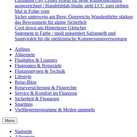
Lufthansa City Center erneut für beste Kundenberatung
ausgezeichnet / Handelsblatt-Studie sieht LCC zum siebten
Mal in Folge vorn
Sicher unterwegs am Berg: Österreichs Wanderdörfer stärken
das Bewusstsein für alpine Sicherheit
Cool down am Hintertuxer Gletscher
Statement in Farbe / medi präsentiert Safrangelb und
Samtviolett für die medizinische Kompressionsversorgung
Airlines
Allgemein
Flughäfen & Lounges
Flugrouten & Reiseziele
Flugzeugtypen & Technik
Lifestyle
Reise-Blog
Reiseversicherung & Flugrechte
Service & Komfort im Flugzeug
Sicherheit & Flugangst
Spartipps
Vielfliegerprogramme & Meilen sammeln
Menu
Startseite
Allgemein