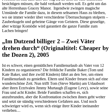
besichtigen müssen, die bald verkauft werden soll. Es geht um das
alte Herrenhaus Gracey Manor. Irgendwie zwingen magische
Umstände die Familie dazu, in diesem seltsamen Haus zu bleiben,
wo sie immer wieder über verschiedene Überraschungen stolpern –
Zauberkugeln und geheime Gänge von Geistern. Diese gruselige,
aber witzige Komödie wird garantiert die ganze Familie zum
Lachen bringen!
„Im Dutzend billiger 2 – Zwei Väter
drehen durch“ (Originaltitel: Cheaper by
the Dozen 2), 2005
Ist es schwer, einen gemütlichen Familienurlaub als Vater von 12
Kindern zu organisieren? Die fröhliche Familie Baker (Tom und
Kate Baker, und ihre zwölf Kindern) fährt an den See, um einen
Familienurlaub zu genießen. Eltern und Kinder freuen sich auf eine
wunderschöne Zeit. Nun trifft Tom (Steve Martin) am Urlaubsort
aber ihren Erzrivalen Jimmy Murtaugh (Eugene Levy), sowie seine
Frau und acht Kinder. Beide Familien schaffen es, sich
anzufreunden, aber die Konfrontation zwischen ihnen geht weiter
und setzt sie ständig verschiedenen Gefahren aus. Und noch
schwieriger wird es, wenn sich einige ihrer Kinder ineinander
verlieben…