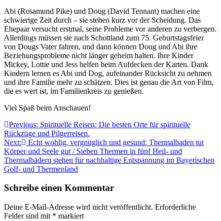
Abi (Rosamund Pike) und Doug (David Tennant) machen eine
schwierige Zeit durch – sie stehen kurz vor der Scheidung. Das
Ehepaar versucht erstmal, seine Probleme vor anderen zu verbergen.
Allerdings müssen sie nach Schottland zum 75. Geburtstagsfeier
von Dougs Vater fahren, und dann können Doug und Abi ihre
Beziehungsprobleme nicht länger geheim halten. Ihre Kinder
Mickey, Lottie und Jess helfen beim Aufdecken der Karten. Dank
Kindern lernen es Abi und Dog, aufeinander Rücksicht zu nehmen
und ihre Familie mehr zu schätzen. Dies ist genau die Art von Film,
die es wert ist, im Familienkreis zu genießen.
Viel Spaß beim Anschauen!
Beitragsnavigation
Previous:
Spirituelle Reisen: Die besten Orte für spirituelle
Rückzüge und Pilgerreisen.
Next:
Echt wohlig, vergnüglich und gesund: Thermalbaden tut
Körper und Seele gut / Sieben Thermen in fünf Heil- und
Thermalbädern stehen für nachhaltige Entspannung im Bayerischen
Golf- und Thermenland
Schreibe einen Kommentar
Deine E-Mail-Adresse wird nicht veröffentlicht.
Erforderliche
Felder sind mit
*
markiert