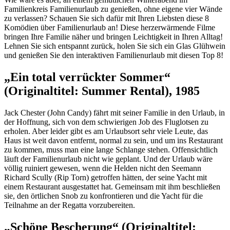
Familienkreis Familienurlaub zu genießen, ohne eigene vier Wände
zu verlassen? Schauen Sie sich dafür mit Ihren Liebsten diese 8
Komödien über Familienurlaub an! Diese herzerwärmende Filme
bringen Ihre Familie näher und bringen Leichtigkeit in Ihren Alltag!
Lehnen Sie sich entspannt zurück, holen Sie sich ein Glas Glühwein
und genießen Sie den interaktiven Familienurlaub mit diesen Top 8!
„Ein total verrückter Sommer“
(Originaltitel: Summer Rental), 1985
Jack Chester (John Candy) fährt mit seiner Familie in den Urlaub, in
der Hoffnung, sich von dem schwierigen Job des Fluglotsen zu
erholen. Aber leider gibt es am Urlaubsort sehr viele Leute, das
Haus ist weit davon entfernt, normal zu sein, und um ins Restaurant
zu kommen, muss man eine lange Schlange stehen. Offensichtlich
läuft der Familienurlaub nicht wie geplant. Und der Urlaub wäre
völlig ruiniert gewesen, wenn die Helden nicht den Seemann
Richard Scully (Rip Torn) getroffen hätten, der seine Yacht mit
einem Restaurant ausgestattet hat. Gemeinsam mit ihm beschließen
sie, den örtlichen Snob zu konfrontieren und die Yacht für die
Teilnahme an der Regatta vorzubereiten.
„Schöne Bescherung“ (Originaltitel: