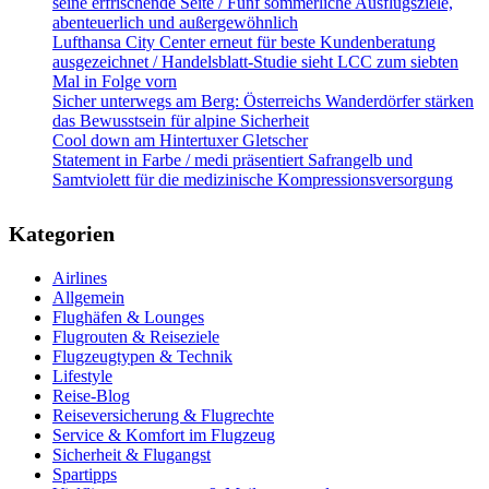
seine erfrischende Seite / Fünf sommerliche Ausflugsziele,
abenteuerlich und außergewöhnlich
Lufthansa City Center erneut für beste Kundenberatung
ausgezeichnet / Handelsblatt-Studie sieht LCC zum siebten
Mal in Folge vorn
Sicher unterwegs am Berg: Österreichs Wanderdörfer stärken
das Bewusstsein für alpine Sicherheit
Cool down am Hintertuxer Gletscher
Statement in Farbe / medi präsentiert Safrangelb und
Samtviolett für die medizinische Kompressionsversorgung
Kategorien
Airlines
Allgemein
Flughäfen & Lounges
Flugrouten & Reiseziele
Flugzeugtypen & Technik
Lifestyle
Reise-Blog
Reiseversicherung & Flugrechte
Service & Komfort im Flugzeug
Sicherheit & Flugangst
Spartipps