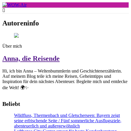
Skip
to
WOW-Air
content
Autoreninfo
Über mich
Anna, die Reisende
Hi, ich bin Anna – Weltenbummlerin und Geschichtenerzählerin.
Auf meinem Blog teile ich meine Reisen, Geheimtipps und
Inspiration für dein nächstes Abenteuer. Begleite mich und entdecke
die Welt! 🌍✨
Beliebt
Wildfluss, Thermenbach und Gletscherseen: Bayern zeigt
seine erfrischende Seite / Fünf sommerliche Ausflugsziele,
abenteuerlich und außergewöhnlich