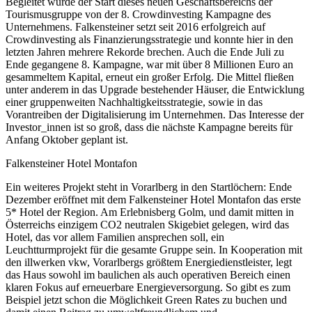
Begleitet wurde der Start dieses neuen Geschäftsbereichs der
Tourismusgruppe von der 8. Crowdinvesting Kampagne des
Unternehmens. Falkensteiner setzt seit 2016 erfolgreich auf
Crowdinvesting als Finanzierungsstrategie und konnte hier in den
letzten Jahren mehrere Rekorde brechen. Auch die Ende Juli zu
Ende gegangene 8. Kampagne, war mit über 8 Millionen Euro an
gesammeltem Kapital, erneut ein großer Erfolg. Die Mittel fließen
unter anderem in das Upgrade bestehender Häuser, die Entwicklung
einer gruppenweiten Nachhaltigkeitsstrategie, sowie in das
Vorantreiben der Digitalisierung im Unternehmen. Das Interesse der
Investor_innen ist so groß, dass die nächste Kampagne bereits für
Anfang Oktober geplant ist.
Falkensteiner Hotel Montafon
Ein weiteres Projekt steht in Vorarlberg in den Startlöchern: Ende
Dezember eröffnet mit dem Falkensteiner Hotel Montafon das erste
5* Hotel der Region. Am Erlebnisberg Golm, und damit mitten in
Österreichs einzigem CO2 neutralen Skigebiet gelegen, wird das
Hotel, das vor allem Familien ansprechen soll, ein
Leuchtturmprojekt für die gesamte Gruppe sein. In Kooperation mit
den illwerken vkw, Vorarlbergs größtem Energiedienstleister, legt
das Haus sowohl im baulichen als auch operativen Bereich einen
klaren Fokus auf erneuerbare Energieversorgung. So gibt es zum
Beispiel jetzt schon die Möglichkeit Green Rates zu buchen und