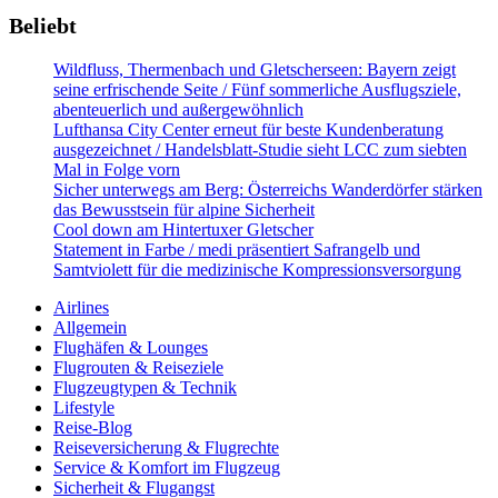
Beliebt
Wildfluss, Thermenbach und Gletscherseen: Bayern zeigt
seine erfrischende Seite / Fünf sommerliche Ausflugsziele,
abenteuerlich und außergewöhnlich
Lufthansa City Center erneut für beste Kundenberatung
ausgezeichnet / Handelsblatt-Studie sieht LCC zum siebten
Mal in Folge vorn
Sicher unterwegs am Berg: Österreichs Wanderdörfer stärken
das Bewusstsein für alpine Sicherheit
Cool down am Hintertuxer Gletscher
Statement in Farbe / medi präsentiert Safrangelb und
Samtviolett für die medizinische Kompressionsversorgung
Airlines
Allgemein
Flughäfen & Lounges
Flugrouten & Reiseziele
Flugzeugtypen & Technik
Lifestyle
Reise-Blog
Reiseversicherung & Flugrechte
Service & Komfort im Flugzeug
Sicherheit & Flugangst