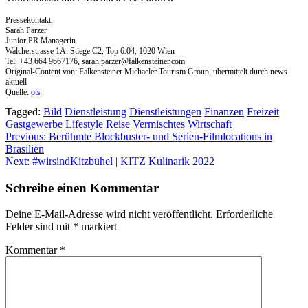
Pressekontakt:
Sarah Parzer
Junior PR Managerin
Walcherstrasse 1A. Stiege C2, Top 6.04, 1020 Wien
Tel. +43 664 9667176,
sarah.parzer@falkensteiner.com
Original-Content von: Falkensteiner Michaeler Tourism Group, übermittelt durch news
aktuell
Quelle:
ots
Tagged:
Bild
Dienstleistung
Dienstleistungen
Finanzen
Freizeit
Gastgewerbe
Lifestyle
Reise
Vermischtes
Wirtschaft
Beitragsnavigation
Previous:
Berühmte Blockbuster- und Serien-Filmlocations in
Brasilien
Next:
#wirsindKitzbühel | KITZ Kulinarik 2022
Schreibe einen Kommentar
Deine E-Mail-Adresse wird nicht veröffentlicht.
Erforderliche
Felder sind mit
*
markiert
Kommentar
*