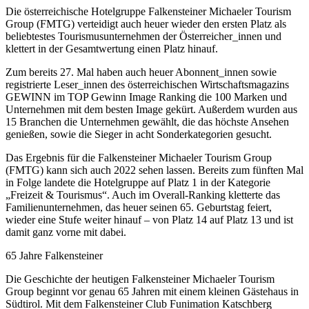
Die österreichische Hotelgruppe Falkensteiner Michaeler Tourism
Group (FMTG) verteidigt auch heuer wieder den ersten Platz als
beliebtestes Tourismusunternehmen der Österreicher_innen und
klettert in der Gesamtwertung einen Platz hinauf.
Zum bereits 27. Mal haben auch heuer Abonnent_innen sowie
registrierte Leser_innen des österreichischen Wirtschaftsmagazins
GEWINN im TOP Gewinn Image Ranking die 100 Marken und
Unternehmen mit dem besten Image gekürt. Außerdem wurden aus
15 Branchen die Unternehmen gewählt, die das höchste Ansehen
genießen, sowie die Sieger in acht Sonderkategorien gesucht.
Das Ergebnis für die Falkensteiner Michaeler Tourism Group
(FMTG) kann sich auch 2022 sehen lassen. Bereits zum fünften Mal
in Folge landete die Hotelgruppe auf Platz 1 in der Kategorie
„Freizeit & Tourismus“. Auch im Overall-Ranking kletterte das
Familienunternehmen, das heuer seinen 65. Geburtstag feiert,
wieder eine Stufe weiter hinauf – von Platz 14 auf Platz 13 und ist
damit ganz vorne mit dabei.
65 Jahre Falkensteiner
Die Geschichte der heutigen Falkensteiner Michaeler Tourism
Group beginnt vor genau 65 Jahren mit einem kleinen Gästehaus in
Südtirol. Mit dem Falkensteiner Club Funimation Katschberg