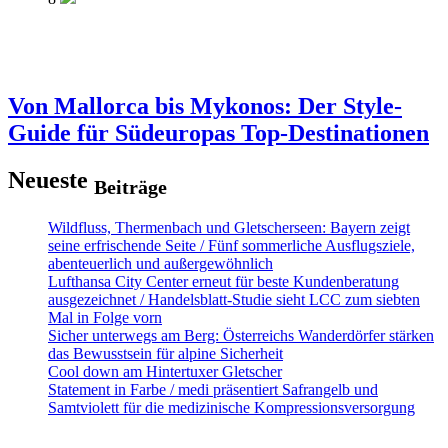
Von Mallorca bis Mykonos: Der Style-
Guide für Südeuropas Top-Destinationen
Neueste
Beiträge
Wildfluss, Thermenbach und Gletscherseen: Bayern zeigt
seine erfrischende Seite / Fünf sommerliche Ausflugsziele,
abenteuerlich und außergewöhnlich
Lufthansa City Center erneut für beste Kundenberatung
ausgezeichnet / Handelsblatt-Studie sieht LCC zum siebten
Mal in Folge vorn
Sicher unterwegs am Berg: Österreichs Wanderdörfer stärken
das Bewusstsein für alpine Sicherheit
Cool down am Hintertuxer Gletscher
Statement in Farbe / medi präsentiert Safrangelb und
Samtviolett für die medizinische Kompressionsversorgung