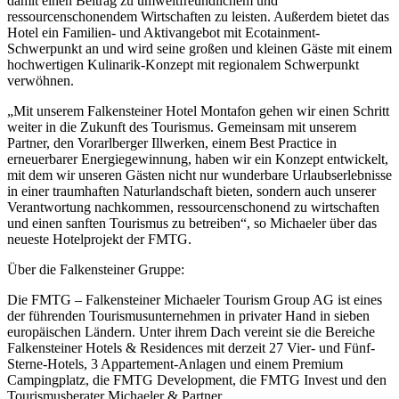
damit einen Beitrag zu umweltfreundlichem und
ressourcenschonendem Wirtschaften zu leisten. Außerdem bietet das
Hotel ein Familien- und Aktivangebot mit Ecotainment-
Schwerpunkt an und wird seine großen und kleinen Gäste mit einem
hochwertigen Kulinarik-Konzept mit regionalem Schwerpunkt
verwöhnen.
„Mit unserem Falkensteiner Hotel Montafon gehen wir einen Schritt
weiter in die Zukunft des Tourismus. Gemeinsam mit unserem
Partner, den Vorarlberger Illwerken, einem Best Practice in
erneuerbarer Energiegewinnung, haben wir ein Konzept entwickelt,
mit dem wir unseren Gästen nicht nur wunderbare Urlaubserlebnisse
in einer traumhaften Naturlandschaft bieten, sondern auch unserer
Verantwortung nachkommen, ressourcenschonend zu wirtschaften
und einen sanften Tourismus zu betreiben“, so Michaeler über das
neueste Hotelprojekt der FMTG.
Über die Falkensteiner Gruppe:
Die FMTG – Falkensteiner Michaeler Tourism Group AG ist eines
der führenden Tourismusunternehmen in privater Hand in sieben
europäischen Ländern. Unter ihrem Dach vereint sie die Bereiche
Falkensteiner Hotels & Residences mit derzeit 27 Vier- und Fünf-
Sterne-Hotels, 3 Appartement-Anlagen und einem Premium
Campingplatz, die FMTG Development, die FMTG Invest und den
Tourismusberater Michaeler & Partner.