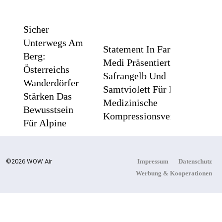
Sicher
Unterwegs Am
Statement In Farbe /
Berg:
Medi Präsentiert
Österreichs
Safrangelb Und
Wanderdörfer
Samtviolett Für Die
Stärken Das
Medizinische
Bewusstsein
Kompressionsversorgung
Für Alpine
Sicherheit
©2026 WOW Air
Impressum
Datenschutz
PEPE
Werbung & Kooperationen
JEANS
Flachste
LONDON
Mechanische
AW26
Weltzeituhr
Gewinnt Red