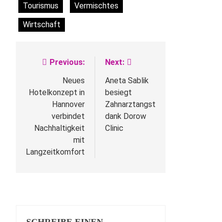
Tourismus
Vermischtes
Wirtschaft
Previous:
Next:
Beitragsnavigation
Neues
Aneta Sablik
Hotelkonzept in
besiegt
Hannover
Zahnarztangst
verbindet
dank Dorow
Nachhaltigkeit
Clinic
mit
Langzeitkomfort