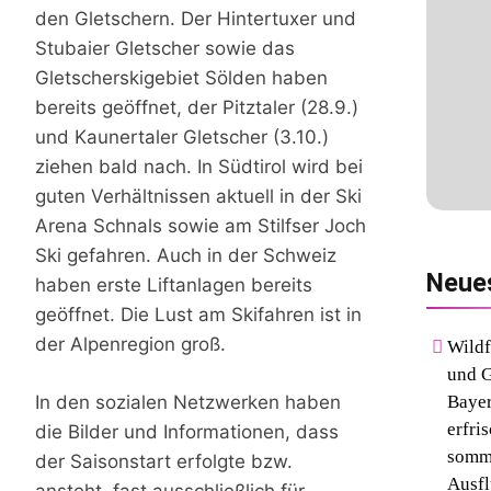
den Gletschern. Der Hintertuxer und
Stubaier Gletscher sowie das
Gletscherskigebiet Sölden haben
bereits geöffnet, der Pitztaler (28.9.)
und Kaunertaler Gletscher (3.10.)
ziehen bald nach. In Südtirol wird bei
guten Verhältnissen aktuell in der Ski
Arena Schnals sowie am Stilfser Joch
Ski gefahren. Auch in der Schweiz
Neue
haben erste Liftanlagen bereits
geöffnet. Die Lust am Skifahren ist in
der Alpenregion groß.
Wildf
und G
In den sozialen Netzwerken haben
Bayer
erfri
die Bilder und Informationen, dass
somm
der Saisonstart erfolgte bzw.
Ausfl
ansteht, fast ausschließlich für