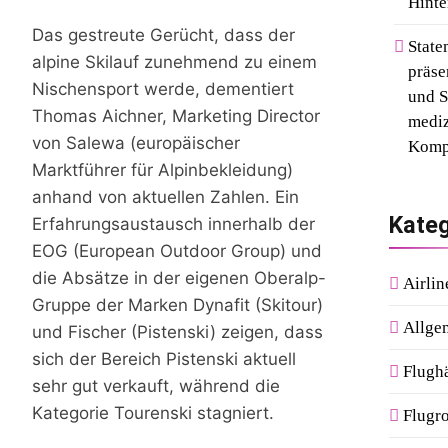
Hinte
Das gestreute Gerücht, dass der
State
alpine Skilauf zunehmend zu einem
präse
Nischensport werde, dementiert
und S
Thomas Aichner, Marketing Director
mediz
von Salewa (europäischer
Komp
Marktführer für Alpinbekleidung)
anhand von aktuellen Zahlen. Ein
Kateg
Erfahrungsaustausch innerhalb der
EOG (European Outdoor Group) und
die Absätze in der eigenen Oberalp-
Airlin
Gruppe der Marken Dynafit (Skitour)
Allge
und Fischer (Pistenski) zeigen, dass
sich der Bereich Pistenski aktuell
Flugh
sehr gut verkauft, während die
Kategorie Tourenski stagniert.
Flugro