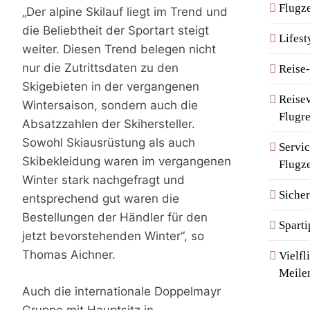
Flugz
„Der alpine Skilauf liegt im Trend und
die Beliebtheit der Sportart steigt
Lifest
weiter. Diesen Trend belegen nicht
nur die Zutrittsdaten zu den
Reise
Skigebieten in der vergangenen
Reise
Wintersaison, sondern auch die
Flugr
Absatzzahlen der Skihersteller.
Sowohl Skiausrüstung als auch
Servi
Skibekleidung waren im vergangenen
Flugz
Winter stark nachgefragt und
Sicher
entsprechend gut waren die
Bestellungen der Händler für den
Sparti
jetzt bevorstehenden Winter“, so
Thomas Aichner.
Vielf
Meile
Auch die internationale Doppelmayr
Gruppe mit Hauptsitz in