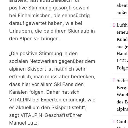
abent
positive Stimmung gesorgt, sowohl
auße
bei Einheimischen, die sehnsüchtig
darauf gewartet haben, wie bei
Lufth
Urlaubern, die bald ihren Skiurlaub in
erneu
den Alpen verbringen.
Kund
ausge
„Die positive Stimmung in den
Hande
LCC z
sozialen Netzwerken gegenüber dem
Folge
alpinen Skisport ist natürlich sehr
erfreulich, man muss aber bedenken,
Siche
dass hier vor allem Ski Fans den
Berg:
Kanälen folgen. Daher hat sich
Wande
VITALPIN bei Experten erkundigt, wie
das B
es aktuell um den Skisport steht“,
alpin
sagt VITALPIN-Geschäftsführer
Cool
Manuel Lutz.