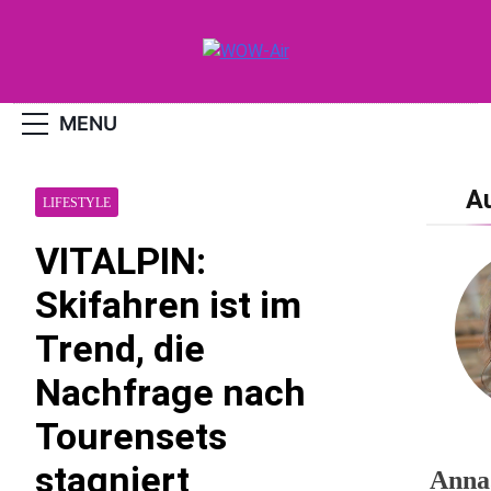
Skip
to
content
WOW-Air
MENU
A
LIFESTYLE
VITALPIN:
Skifahren ist im
Trend, die
Nachfrage nach
Tourensets
stagniert
Anna,