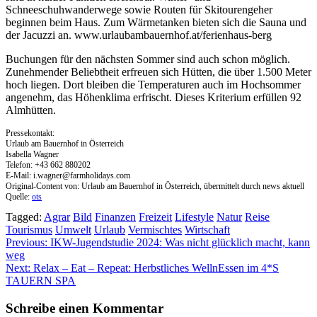
Schneeschuhwanderwege sowie Routen für Skitourengeher
beginnen beim Haus. Zum Wärmetanken bieten sich die Sauna und
der Jacuzzi an. www.urlaubambauernhof.at/ferienhaus-berg
Buchungen für den nächsten Sommer sind auch schon möglich.
Zunehmender Beliebtheit erfreuen sich Hütten, die über 1.500 Meter
hoch liegen. Dort bleiben die Temperaturen auch im Hochsommer
angenehm, das Höhenklima erfrischt. Dieses Kriterium erfüllen 92
Almhütten.
Pressekontakt:
Urlaub am Bauernhof in Österreich
Isabella Wagner
Telefon: +43 662 880202
E-Mail:
i.wagner@farmholidays.com
Original-Content von: Urlaub am Bauernhof in Österreich, übermittelt durch news aktuell
Quelle:
ots
Tagged:
Agrar
Bild
Finanzen
Freizeit
Lifestyle
Natur
Reise
Tourismus
Umwelt
Urlaub
Vermischtes
Wirtschaft
Beitragsnavigation
Previous:
IKW-Jugendstudie 2024: Was nicht glücklich macht, kann
weg
Next:
Relax – Eat – Repeat: Herbstliches WellnEssen im 4*S
TAUERN SPA
Schreibe einen Kommentar