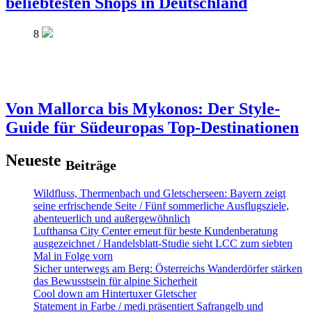
beliebtesten Shops in Deutschland
8
Von Mallorca bis Mykonos: Der Style-
Guide für Südeuropas Top-Destinationen
Neueste
Beiträge
Wildfluss, Thermenbach und Gletscherseen: Bayern zeigt
seine erfrischende Seite / Fünf sommerliche Ausflugsziele,
abenteuerlich und außergewöhnlich
Lufthansa City Center erneut für beste Kundenberatung
ausgezeichnet / Handelsblatt-Studie sieht LCC zum siebten
Mal in Folge vorn
Sicher unterwegs am Berg: Österreichs Wanderdörfer stärken
das Bewusstsein für alpine Sicherheit
Cool down am Hintertuxer Gletscher
Statement in Farbe / medi präsentiert Safrangelb und