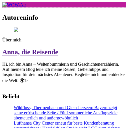
Skip
to
WOW-Air
content
Autoreninfo
Über mich
Anna, die Reisende
Hi, ich bin Anna – Weltenbummlerin und Geschichtenerzählerin.
Auf meinem Blog teile ich meine Reisen, Geheimtipps und
Inspiration für dein nächstes Abenteuer. Begleite mich und entdecke
die Welt! 🌍✨
Beliebt
Wildfluss, Thermenbach und Gletscherseen: Bayern zeigt
seine erfrischende Seite / Fünf sommerliche Ausflugsziele,
abenteuerlich und außergewöhnlich
Lufthansa City Center erneut für beste Kundenberatung