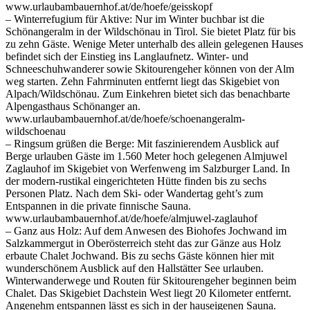
www.urlaubambauernhof.at/de/hoefe/geisskopf
– Winterrefugium für Aktive: Nur im Winter buchbar ist die
Schönangeralm in der Wildschönau in Tirol. Sie bietet Platz für bis
zu zehn Gäste. Wenige Meter unterhalb des allein gelegenen Hauses
befindet sich der Einstieg ins Langlaufnetz. Winter- und
Schneeschuhwanderer sowie Skitourengeher können von der Alm
weg starten. Zehn Fahrminuten entfernt liegt das Skigebiet von
Alpach/Wildschönau. Zum Einkehren bietet sich das benachbarte
Alpengasthaus Schönanger an.
www.urlaubambauernhof.at/de/hoefe/schoenangeralm-
wildschoenau
– Ringsum grüßen die Berge: Mit faszinierendem Ausblick auf
Berge urlauben Gäste im 1.560 Meter hoch gelegenen Almjuwel
Zaglauhof im Skigebiet von Werfenweng im Salzburger Land. In
der modern-rustikal eingerichteten Hütte finden bis zu sechs
Personen Platz. Nach dem Ski- oder Wandertag geht’s zum
Entspannen in die private finnische Sauna.
www.urlaubambauernhof.at/de/hoefe/almjuwel-zaglauhof
– Ganz aus Holz: Auf dem Anwesen des Biohofes Jochwand im
Salzkammergut in Oberösterreich steht das zur Gänze aus Holz
erbaute Chalet Jochwand. Bis zu sechs Gäste können hier mit
wunderschönem Ausblick auf den Hallstätter See urlauben.
Winterwanderwege und Routen für Skitourengeher beginnen beim
Chalet. Das Skigebiet Dachstein West liegt 20 Kilometer entfernt.
Angenehm entspannen lässt es sich in der hauseigenen Sauna.