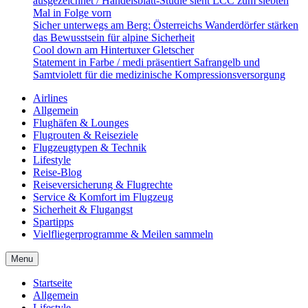
ausgezeichnet / Handelsblatt-Studie sieht LCC zum siebten
Mal in Folge vorn
Sicher unterwegs am Berg: Österreichs Wanderdörfer stärken
das Bewusstsein für alpine Sicherheit
Cool down am Hintertuxer Gletscher
Statement in Farbe / medi präsentiert Safrangelb und
Samtviolett für die medizinische Kompressionsversorgung
Airlines
Allgemein
Flughäfen & Lounges
Flugrouten & Reiseziele
Flugzeugtypen & Technik
Lifestyle
Reise-Blog
Reiseversicherung & Flugrechte
Service & Komfort im Flugzeug
Sicherheit & Flugangst
Spartipps
Vielfliegerprogramme & Meilen sammeln
Menu
Startseite
Allgemein
Lifestyle