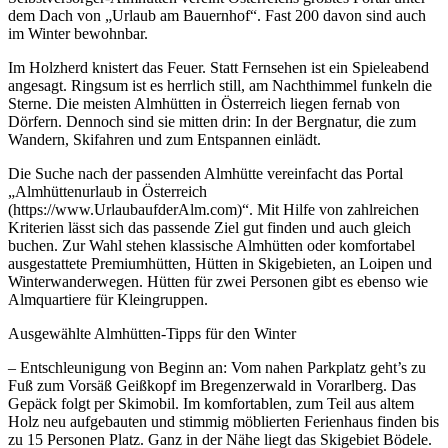
dem Dach von „Urlaub am Bauernhof“. Fast 200 davon sind auch
im Winter bewohnbar.
Im Holzherd knistert das Feuer. Statt Fernsehen ist ein Spieleabend
angesagt. Ringsum ist es herrlich still, am Nachthimmel funkeln die
Sterne. Die meisten Almhütten in Österreich liegen fernab von
Dörfern. Dennoch sind sie mitten drin: In der Bergnatur, die zum
Wandern, Skifahren und zum Entspannen einlädt.
Die Suche nach der passenden Almhütte vereinfacht das Portal
„Almhüttenurlaub in Österreich
(https://www.UrlaubaufderAlm.com)“. Mit Hilfe von zahlreichen
Kriterien lässt sich das passende Ziel gut finden und auch gleich
buchen. Zur Wahl stehen klassische Almhütten oder komfortabel
ausgestattete Premiumhütten, Hütten in Skigebieten, an Loipen und
Winterwanderwegen. Hütten für zwei Personen gibt es ebenso wie
Almquartiere für Kleingruppen.
Ausgewählte Almhütten-Tipps für den Winter
– Entschleunigung von Beginn an: Vom nahen Parkplatz geht’s zu
Fuß zum Vorsäß Geißkopf im Bregenzerwald in Vorarlberg. Das
Gepäck folgt per Skimobil. Im komfortablen, zum Teil aus altem
Holz neu aufgebauten und stimmig möblierten Ferienhaus finden bis
zu 15 Personen Platz. Ganz in der Nähe liegt das Skigebiet Bödele.