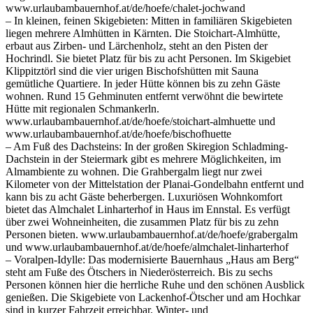
www.urlaubambauernhof.at/de/hoefe/chalet-jochwand
– In kleinen, feinen Skigebieten: Mitten in familiären Skigebieten
liegen mehrere Almhütten in Kärnten. Die Stoichart-Almhütte,
erbaut aus Zirben- und Lärchenholz, steht an den Pisten der
Hochrindl. Sie bietet Platz für bis zu acht Personen. Im Skigebiet
Klippitztörl sind die vier urigen Bischofshütten mit Sauna
gemütliche Quartiere. In jeder Hütte können bis zu zehn Gäste
wohnen. Rund 15 Gehminuten entfernt verwöhnt die bewirtete
Hütte mit regionalen Schmankerln.
www.urlaubambauernhof.at/de/hoefe/stoichart-almhuette und
www.urlaubambauernhof.at/de/hoefe/bischofhuette
– Am Fuß des Dachsteins: In der großen Skiregion Schladming-
Dachstein in der Steiermark gibt es mehrere Möglichkeiten, im
Almambiente zu wohnen. Die Grahbergalm liegt nur zwei
Kilometer von der Mittelstation der Planai-Gondelbahn entfernt und
kann bis zu acht Gäste beherbergen. Luxuriösen Wohnkomfort
bietet das Almchalet Linharterhof in Haus im Ennstal. Es verfügt
über zwei Wohneinheiten, die zusammen Platz für bis zu zehn
Personen bieten. www.urlaubambauernhof.at/de/hoefe/grabergalm
und www.urlaubambauernhof.at/de/hoefe/almchalet-linharterhof
– Voralpen-Idylle: Das modernisierte Bauernhaus „Haus am Berg“
steht am Fuße des Ötschers in Niederösterreich. Bis zu sechs
Personen können hier die herrliche Ruhe und den schönen Ausblick
genießen. Die Skigebiete von Lackenhof-Ötscher und am Hochkar
sind in kurzer Fahrzeit erreichbar. Winter- und