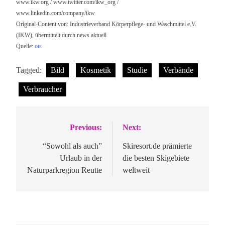
www.ikw.org / www.twitter.com/ikw_org /
www.linkedin.com/company/ikw
Original-Content von: Industrieverband Körperpflege- und Waschmittel e.V.
(IKW), übermittelt durch news aktuell
Quelle:
ots
Tagged:
Bild
Kosmetik
Studie
Verbände
Verbraucher
Previous:
Next:
Beitragsnavigation
“Sowohl als auch”
Skiresort.de prämierte
Urlaub in der
die besten Skigebiete
Naturparkregion Reutte
weltweit