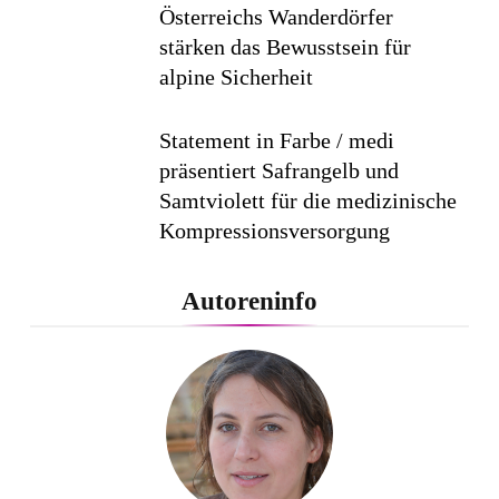
Österreichs Wanderdörfer
stärken das Bewusstsein für
alpine Sicherheit
Statement in Farbe / medi
präsentiert Safrangelb und
Samtviolett für die medizinische
Kompressionsversorgung
PEPE JEANS LONDON AW26
Autoreninfo
Flachste mechanische
Weltzeituhr gewinnt Red Dot:
Best of the Best 2026 / NOMOS
Glashütte erzielt 94 von 100