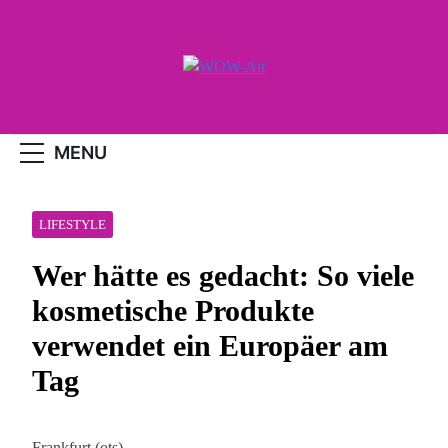
Skip
to
content
WOW-Air
MENU
LIFESTYLE
Wer hätte es gedacht: So viele
kosmetische Produkte
verwendet ein Europäer am
Tag
Frankfurt (ots) –