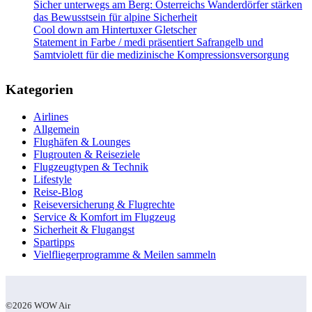
Sicher unterwegs am Berg: Österreichs Wanderdörfer stärken
das Bewusstsein für alpine Sicherheit
Cool down am Hintertuxer Gletscher
Statement in Farbe / medi präsentiert Safrangelb und
Samtviolett für die medizinische Kompressionsversorgung
Kategorien
Airlines
Allgemein
Flughäfen & Lounges
Flugrouten & Reiseziele
Flugzeugtypen & Technik
Lifestyle
Reise-Blog
Reiseversicherung & Flugrechte
Service & Komfort im Flugzeug
Sicherheit & Flugangst
Spartipps
Vielfliegerprogramme & Meilen sammeln
©2026 WOW Air