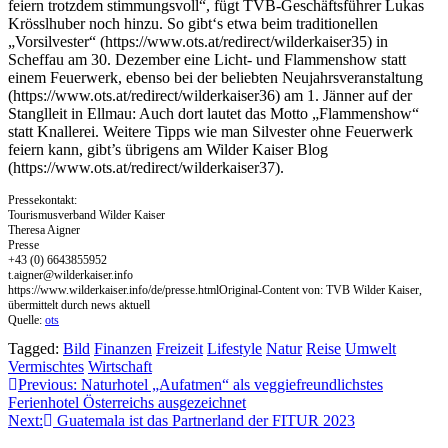
feiern trotzdem stimmungsvoll“, fügt TVB-Geschäftsführer Lukas
Krösslhuber noch hinzu. So gibt‘s etwa beim traditionellen
„Vorsilvester“ (https://www.ots.at/redirect/wilderkaiser35) in
Scheffau am 30. Dezember eine Licht- und Flammenshow statt
einem Feuerwerk, ebenso bei der beliebten Neujahrsveranstaltung
(https://www.ots.at/redirect/wilderkaiser36) am 1. Jänner auf der
Stanglleit in Ellmau: Auch dort lautet das Motto „Flammenshow“
statt Knallerei. Weitere Tipps wie man Silvester ohne Feuerwerk
feiern kann, gibt’s übrigens am Wilder Kaiser Blog
(https://www.ots.at/redirect/wilderkaiser37).
Pressekontakt:
Tourismusverband Wilder Kaiser
Theresa Aigner
Presse
+43 (0) 6643855952
t.aigner@wilderkaiser.info
https://www.wilderkaiser.info/de/presse.htmlOriginal-Content von: TVB Wilder Kaiser,
übermittelt durch news aktuell
Quelle:
ots
Tagged:
Bild
Finanzen
Freizeit
Lifestyle
Natur
Reise
Umwelt
Vermischtes
Wirtschaft
Beitragsnavigation
Previous:
Naturhotel „Aufatmen“ als veggiefreundlichstes
Ferienhotel Österreichs ausgezeichnet
Next:
Guatemala ist das Partnerland der FITUR 2023