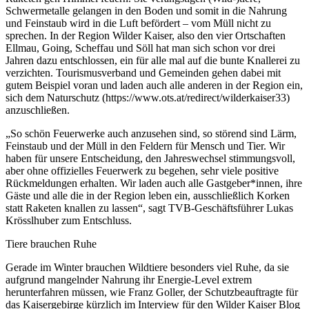
Schwermetalle gelangen in den Boden und somit in die Nahrung
und Feinstaub wird in die Luft befördert – vom Müll nicht zu
sprechen. In der Region Wilder Kaiser, also den vier Ortschaften
Ellmau, Going, Scheffau und Söll hat man sich schon vor drei
Jahren dazu entschlossen, ein für alle mal auf die bunte Knallerei zu
verzichten. Tourismusverband und Gemeinden gehen dabei mit
gutem Beispiel voran und laden auch alle anderen in der Region ein,
sich dem Naturschutz (https://www.ots.at/redirect/wilderkaiser33)
anzuschließen.
„So schön Feuerwerke auch anzusehen sind, so störend sind Lärm,
Feinstaub und der Müll in den Feldern für Mensch und Tier. Wir
haben für unsere Entscheidung, den Jahreswechsel stimmungsvoll,
aber ohne offizielles Feuerwerk zu begehen, sehr viele positive
Rückmeldungen erhalten. Wir laden auch alle Gastgeber*innen, ihre
Gäste und alle die in der Region leben ein, ausschließlich Korken
statt Raketen knallen zu lassen“, sagt TVB-Geschäftsführer Lukas
Krösslhuber zum Entschluss.
Tiere brauchen Ruhe
Gerade im Winter brauchen Wildtiere besonders viel Ruhe, da sie
aufgrund mangelnder Nahrung ihr Energie-Level extrem
herunterfahren müssen, wie Franz Goller, der Schutzbeauftragte für
das Kaisergebirge kürzlich im Interview für den Wilder Kaiser Blog