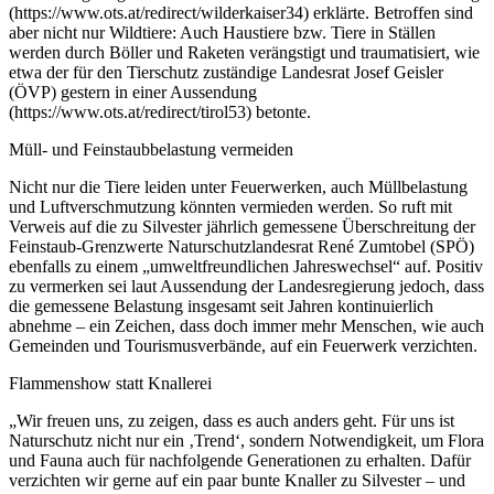
(https://www.ots.at/redirect/wilderkaiser34) erklärte. Betroffen sind
aber nicht nur Wildtiere: Auch Haustiere bzw. Tiere in Ställen
werden durch Böller und Raketen verängstigt und traumatisiert, wie
etwa der für den Tierschutz zuständige Landesrat Josef Geisler
(ÖVP) gestern in einer Aussendung
(https://www.ots.at/redirect/tirol53) betonte.
Müll- und Feinstaubbelastung vermeiden
Nicht nur die Tiere leiden unter Feuerwerken, auch Müllbelastung
und Luftverschmutzung könnten vermieden werden. So ruft mit
Verweis auf die zu Silvester jährlich gemessene Überschreitung der
Feinstaub-Grenzwerte Naturschutzlandesrat René Zumtobel (SPÖ)
ebenfalls zu einem „umweltfreundlichen Jahreswechsel“ auf. Positiv
zu vermerken sei laut Aussendung der Landesregierung jedoch, dass
die gemessene Belastung insgesamt seit Jahren kontinuierlich
abnehme – ein Zeichen, dass doch immer mehr Menschen, wie auch
Gemeinden und Tourismusverbände, auf ein Feuerwerk verzichten.
Flammenshow statt Knallerei
„Wir freuen uns, zu zeigen, dass es auch anders geht. Für uns ist
Naturschutz nicht nur ein ‚Trend‘, sondern Notwendigkeit, um Flora
und Fauna auch für nachfolgende Generationen zu erhalten. Dafür
verzichten wir gerne auf ein paar bunte Knaller zu Silvester – und