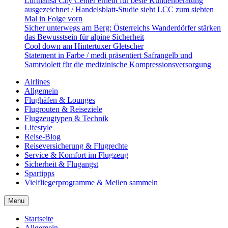
Lufthansa City Center erneut für beste Kundenberatung
ausgezeichnet / Handelsblatt-Studie sieht LCC zum siebten
Mal in Folge vorn
Sicher unterwegs am Berg: Österreichs Wanderdörfer stärken
das Bewusstsein für alpine Sicherheit
Cool down am Hintertuxer Gletscher
Statement in Farbe / medi präsentiert Safrangelb und
Samtviolett für die medizinische Kompressionsversorgung
Airlines
Allgemein
Flughäfen & Lounges
Flugrouten & Reiseziele
Flugzeugtypen & Technik
Lifestyle
Reise-Blog
Reiseversicherung & Flugrechte
Service & Komfort im Flugzeug
Sicherheit & Flugangst
Spartipps
Vielfliegerprogramme & Meilen sammeln
Menu
Startseite
Allgemein