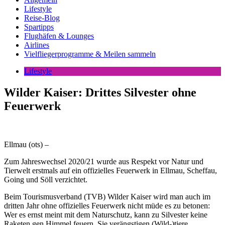
Lifestyle
Reise-Blog
Spartipps
Flughäfen & Lounges
Airlines
Vielfliegerprogramme & Meilen sammeln
Lifestyle
Wilder Kaiser: Drittes Silvester ohne
Feuerwerk
Ellmau (ots) –
Zum Jahreswechsel 2020/21 wurde aus Respekt vor Natur und
Tierwelt erstmals auf ein offizielles Feuerwerk in Ellmau, Scheffau,
Going und Söll verzichtet.
Beim Tourismusverband (TVB) Wilder Kaiser wird man auch im
dritten Jahr ohne offizielles Feuerwerk nicht müde es zu betonen:
Wer es ernst meint mit dem Naturschutz, kann zu Silvester keine
Raketen gen Himmel feuern. Sie verängstigen (Wild-)tiere,