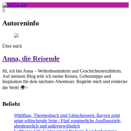
Skip
to
WOW-Air
content
Autoreninfo
Über mich
Anna, die Reisende
Hi, ich bin Anna – Weltenbummlerin und Geschichtenerzählerin.
Auf meinem Blog teile ich meine Reisen, Geheimtipps und
Inspiration für dein nächstes Abenteuer. Begleite mich und entdecke
die Welt! 🌍✨
Beliebt
Wildfluss, Thermenbach und Gletscherseen: Bayern zeigt
seine erfrischende Seite / Fünf sommerliche Ausflugsziele,
abenteuerlich und außergewöhnlich