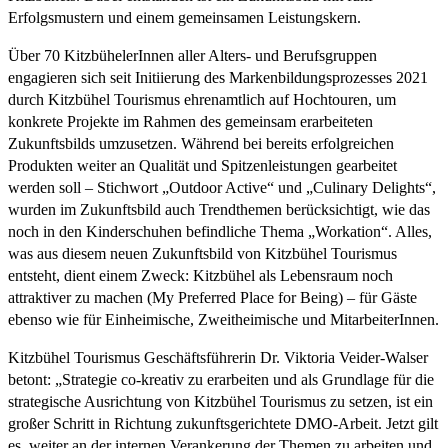
Erfolgsmustern und einem gemeinsamen Leistungskern.
Über 70 KitzbühelerInnen aller Alters- und Berufsgruppen
engagieren sich seit Initiierung des Markenbildungsprozesses 2021
durch Kitzbühel Tourismus ehrenamtlich auf Hochtouren, um
konkrete Projekte im Rahmen des gemeinsam erarbeiteten
Zukunftsbilds umzusetzen. Während bei bereits erfolgreichen
Produkten weiter an Qualität und Spitzenleistungen gearbeitet
werden soll – Stichwort „Outdoor Active“ und „Culinary Delights“,
wurden im Zukunftsbild auch Trendthemen berücksichtigt, wie das
noch in den Kinderschuhen befindliche Thema „Workation“. Alles,
was aus diesem neuen Zukunftsbild von Kitzbühel Tourismus
entsteht, dient einem Zweck: Kitzbühel als Lebensraum noch
attraktiver zu machen (My Preferred Place for Being) – für Gäste
ebenso wie für Einheimische, Zweitheimische und MitarbeiterInnen.
Kitzbühel Tourismus Geschäftsführerin Dr. Viktoria Veider-Walser
betont: „Strategie co-kreativ zu erarbeiten und als Grundlage für die
strategische Ausrichtung von Kitzbühel Tourismus zu setzen, ist ein
großer Schritt in Richtung zukunftsgerichtete DMO-Arbeit. Jetzt gilt
es, weiter an der internen Verankerung der Themen zu arbeiten und