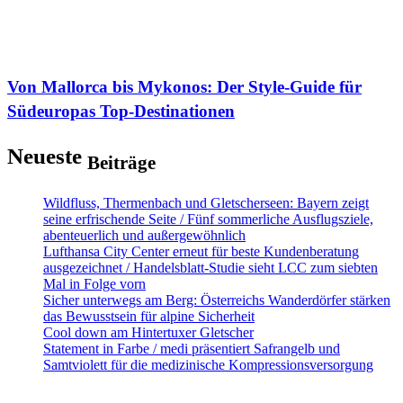
Von Mallorca bis Mykonos: Der Style-Guide für
Südeuropas Top-Destinationen
Neueste
Beiträge
Wildfluss, Thermenbach und Gletscherseen: Bayern zeigt
seine erfrischende Seite / Fünf sommerliche Ausflugsziele,
abenteuerlich und außergewöhnlich
Lufthansa City Center erneut für beste Kundenberatung
ausgezeichnet / Handelsblatt-Studie sieht LCC zum siebten
Mal in Folge vorn
Sicher unterwegs am Berg: Österreichs Wanderdörfer stärken
das Bewusstsein für alpine Sicherheit
Cool down am Hintertuxer Gletscher
Statement in Farbe / medi präsentiert Safrangelb und
Samtviolett für die medizinische Kompressionsversorgung