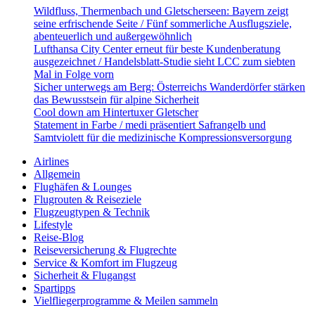
Wildfluss, Thermenbach und Gletscherseen: Bayern zeigt
seine erfrischende Seite / Fünf sommerliche Ausflugsziele,
abenteuerlich und außergewöhnlich
Lufthansa City Center erneut für beste Kundenberatung
ausgezeichnet / Handelsblatt-Studie sieht LCC zum siebten
Mal in Folge vorn
Sicher unterwegs am Berg: Österreichs Wanderdörfer stärken
das Bewusstsein für alpine Sicherheit
Cool down am Hintertuxer Gletscher
Statement in Farbe / medi präsentiert Safrangelb und
Samtviolett für die medizinische Kompressionsversorgung
Airlines
Allgemein
Flughäfen & Lounges
Flugrouten & Reiseziele
Flugzeugtypen & Technik
Lifestyle
Reise-Blog
Reiseversicherung & Flugrechte
Service & Komfort im Flugzeug
Sicherheit & Flugangst
Spartipps
Vielfliegerprogramme & Meilen sammeln