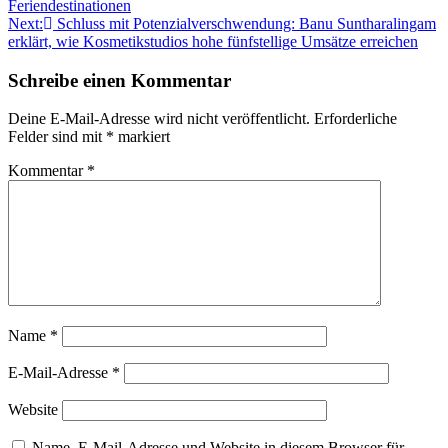
Feriendestinationen
Next:
Schluss mit Potenzialverschwendung: Banu Suntharalingam
erklärt, wie Kosmetikstudios hohe fünfstellige Umsätze erreichen
Schreibe einen Kommentar
Deine E-Mail-Adresse wird nicht veröffentlicht.
Erforderliche
Felder sind mit
*
markiert
Kommentar
*
Name
*
E-Mail-Adresse
*
Website
Name, E-Mail-Adresse und Website in diesem Browser für