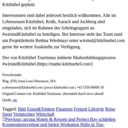
Kitzbühel geplant.
Interessenten sind dabei jederzeit herzlich willkommen. Alle im
Lebensraum Kitzbühel, Reith, Aurach und Jochberg sind
eingeladen, sich im Rahmen der Arbeitsgruppen an
#wirsindKitzbühel zu beteiligen. Bei Interesse steht das Team rund
um Projektleiterin Bettina Wiedmayr unter
wirsind@kitzbuehel.com
gerne für weitere Auskünfte zur Verfügung.
Der von Kitzbühel Tourismus initiierte Markenbildungsprozess
#wirsindKitzbühel (https://marke.kitzbuehel.com/)
Pressekontakt:
Mag. (FH) Anna Lena Obermoser, MA
a.obermoser@kitzbuehel.com
| presse.kitzbuehel.com | +43 5356 66660-16
Original-Content von: Kitzbühel Tourismus, übermittelt durch news aktuell
Quelle:
ots
Tagged:
Bild
Essen&Trinken
Finanzen
Freizeit
Lifestyle
Reise
Sport
Vermischtes
Wirtschaft
Beitragsnavigation
Previous:
arcona Hotels & Resorts und Project Bay schließen
Kooperationsvertrag und bieten Workation Hubs in Top-