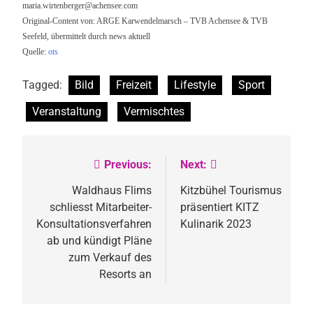
maria.wirtenberger@achensee.com
Original-Content von: ARGE Karwendelmarsch – TVB Achensee & TVB
Seefeld, übermittelt durch news aktuell
Quelle:
ots
Tagged:
Bild
Freizeit
Lifestyle
Sport
Veranstaltung
Vermischtes
Previous:
Next:
Beitragsnavigation
Waldhaus Flims
Kitzbühel Tourismus
schliesst Mitarbeiter-
präsentiert KITZ
Konsultationsverfahren
Kulinarik 2023
ab und kündigt Pläne
zum Verkauf des
Resorts an