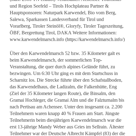
und Region Seefeld – Tirols Hochplateau Partner &
Hauptsponsoren: Naturpark Karwendel, Bio vom Berg,
Salewa, Sparkassen Landesverband für Tirol und
Vorarlberg, Tiroler Steinöl®, Gloryfy, Tiroler Tageszeitung,
ÖBF, Bergrettung Tirol, DAKA Weitere Informationen:
www.karwendelmarsch.info (https://karwendelmarsch.info/)
Über den Karwendelmarsch 52 bzw. 35 Kilometer galt es
beim Karwendelmarsch, der sommerlichen Top-
Veranstaltung, die quer durch alpines Gelände führt, zu
bezwingen. Um 6:30 Uhr ging es mit dem Startschuss in
Scharnitz los. Die Strecke führte über den Schafstallboden,
das Karwendelhaus, die Ladizalm, die Falkenhütte, Eng
(Ziel der 35 Kilometer langen Route), die Binsalm, den
Gramai Hochleger, die Gramai Alm und die Falzturnalm bis
nach Pertisau am Achensee. Unter den insgesamt ca. 2.200
Teilnehmern waren knapp 40 % Frauen am Start. Jüngste
Teilnehmerin beim diesjährigen Karwendelmarsch war die
erst 13-jährige Mandy Weber aus Gries im Sellrain. Ältester
Teilnehmer war der Deutsche Albrecht Kämpfel (83) der die