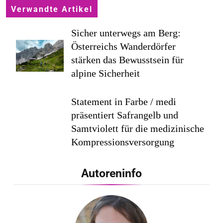
Verwandte Artikel
Sicher unterwegs am Berg:
Österreichs Wanderdörfer
stärken das Bewusstsein für
alpine Sicherheit
Statement in Farbe / medi
präsentiert Safrangelb und
Samtviolett für die medizinische
Kompressionsversorgung
PEPE JEANS LONDON AW26
Autoreninfo
Flachste mechanische