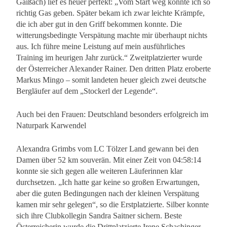
Gaißach) lief es heuer perfekt: „Vom Start weg konnte ich so
richtig Gas geben. Später bekam ich zwar leichte Krämpfe,
die ich aber gut in den Griff bekommen konnte. Die
witterungsbedingte Verspätung machte mir überhaupt nichts
aus. Ich führe meine Leistung auf mein ausführliches
Training im heurigen Jahr zurück.“ Zweitplatzierter wurde
der Österreicher Alexander Rainer. Den dritten Platz eroberte
Markus Mingo – somit landeten heuer gleich zwei deutsche
Bergläufer auf dem „Stockerl der Legende“.
Auch bei den Frauen: Deutschland besonders erfolgreich im
Naturpark Karwendel
Alexandra Grimbs vom LC Tölzer Land gewann bei den
Damen über 52 km souverän. Mit einer Zeit von 04:58:14
konnte sie sich gegen alle weiteren Läuferinnen klar
durchsetzen. „Ich hatte gar keine so großen Erwartungen,
aber die guten Bedingungen nach der kleinen Verspätung
kamen mir sehr gelegen“, so die Erstplatzierte. Silber konnte
sich ihre Clubkollegin Sandra Saitner sichern. Beste
Österreicherin wurde die Drittplatzierte Irene Schachinger.