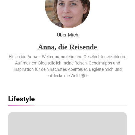
Weltzeituhr gewinnt Red Dot:
Best of the Best 2026 / NOMOS
Glashütte erzielt 94 von 100
Punkten.
Über Mich
Anna, die Reisende
Hi, ich bin Anna – Weltenbummlerin und Geschichtenerzählerin.
Auf meinem Blog teile ich meine Reisen, Geheimtipps und
Inspiration für dein nächstes Abenteuer. Begleite mich und
entdecke die Welt! 🌍✨
Lifestyle