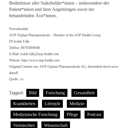
Bedürfnisse aller Stakeholder*innen – insbesondere der
Patient*innen und ihrer Angehörigen sowie der
behandelnden Ärzt*innen.
Pressekontakt:
AOP Orphan Pharmaceuticals – Member of the AOP Health Group
DI Isolde Fally
Telefon: 06765004048
E-Mail:
isolde.fally@aop-health.com
Website: https://www.aop-health.com
Original-Content von: AOP Orphan Pharmaceuticals AG, übermittelt durch news
aktuell
Quelle:
ots
Tagged:
Bild
Forschung
Gesundheit
Krankheiten
Lifestyle
Medizin
Medizinische Forschung
Pflege
Podcast
Vermischtes
Wissenschaft