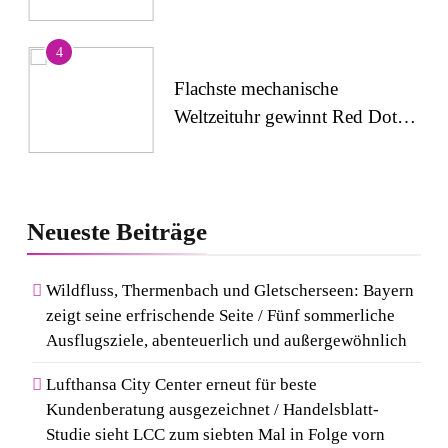
4
Flachste mechanische
Weltzeituhr gewinnt Red Dot:
Best of the Best 2026 /
NOMOS Glashütte erzielt 94
5
von 100 Punkten.
Wenn Kult auf Couture trifft:
Neueste
Beiträge
Capri-Sun setzt modisches
Statement auf der Berlin
Wildfluss, Thermenbach und Gletscherseen: Bayern
Fashion Week
zeigt seine erfrischende Seite / Fünf sommerliche
6
Ausflugsziele, abenteuerlich und außergewöhnlich
Rezertifizierung bestätigt
Qualitätsstandard: Gastein
Lufthansa City Center erneut für beste
erneut mit Österreichischem
Kundenberatung ausgezeichnet / Handelsblatt-
Studie sieht LCC zum siebten Mal in Folge vorn
Wandergütesiegel ausgezeichnet