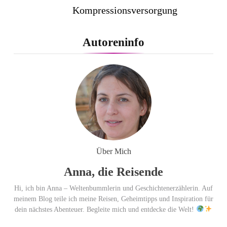
Kompressionsversorgung
PEPE JEANS LONDON AW26
Autoreninfo
Flachste mechanische
Weltzeituhr gewinnt Red Dot:
Best of the Best 2026 / NOMOS
Glashütte erzielt 94 von 100
Punkten.
Über Mich
Anna, die Reisende
Hi, ich bin Anna – Weltenbummlerin und Geschichtenerzählerin. Auf
meinem Blog teile ich meine Reisen, Geheimtipps und Inspiration für
dein nächstes Abenteuer. Begleite mich und entdecke die Welt!