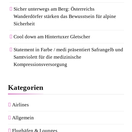
7
Sicher unterwegs am Berg: Österreichs
Kosmetik und Düfte online
Wanderdörfer stärken das Bewusstsein für alpine
kaufen: Die beliebtesten Shops
Sicherheit
in Deutschland
Cool down am Hintertuxer Gletscher
8
Von Mallorca bis Mykonos:
Statement in Farbe / medi präsentiert Safrangelb und
Samtviolett für die medizinische
Der Style-Guide für
Kompressionsversorgung
Südeuropas Top-Destinationen
Kategorien
Airlines
Allgemein
Flughäfen & Lounges