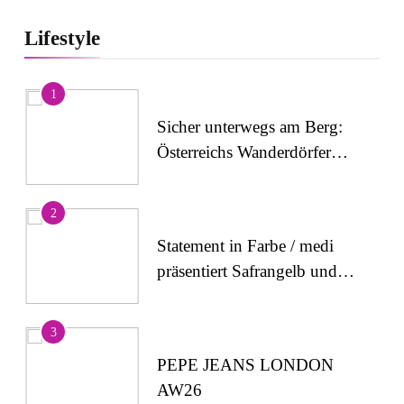
Lifestyle
1
Sicher unterwegs am Berg:
Österreichs Wanderdörfer
stärken das Bewusstsein für
alpine Sicherheit
2
Statement in Farbe / medi
präsentiert Safrangelb und
Samtviolett für die
medizinische
3
Kompressionsversorgung
PEPE JEANS LONDON
AW26