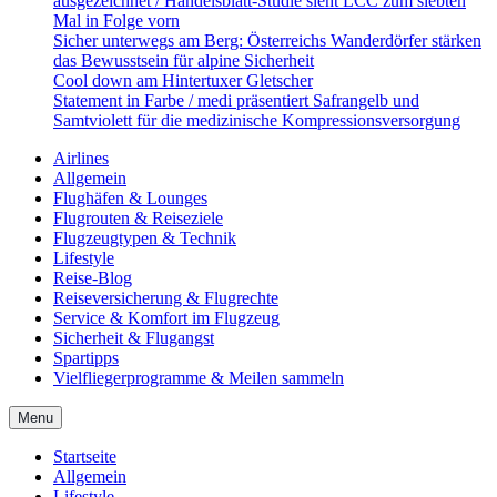
ausgezeichnet / Handelsblatt-Studie sieht LCC zum siebten
Mal in Folge vorn
Sicher unterwegs am Berg: Österreichs Wanderdörfer stärken
das Bewusstsein für alpine Sicherheit
Cool down am Hintertuxer Gletscher
Statement in Farbe / medi präsentiert Safrangelb und
Samtviolett für die medizinische Kompressionsversorgung
Airlines
Allgemein
Flughäfen & Lounges
Flugrouten & Reiseziele
Flugzeugtypen & Technik
Lifestyle
Reise-Blog
Reiseversicherung & Flugrechte
Service & Komfort im Flugzeug
Sicherheit & Flugangst
Spartipps
Vielfliegerprogramme & Meilen sammeln
Menu
Startseite
Allgemein
Lifestyle