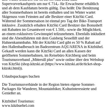
Supervorverkaufspreis um nur € 714,- für Erwachsene erhältlich
und ab dem Kaufdatum bereits gültig. Das heißt: Die Benützung
aller Sommerbahnen ist bereits enthalten und im Winter wartet
Skigenuss vom Feinsten auf alle Besitzer einer KitzSki Card.
Während der Sommersaison ist einmal pro Tag der Bike-Transport
inklusive. Zusätzlich erhalten KitzSki Card Besitzer das Bonusheft
mit Rabatten im Gesamtwert von € 1.500,- sowie die Möglichkeit,
an einem exklusiven Gewinnspiel teilzunehmen. Ebenfalls inkludiert
sind die Abendfahrten mit dem Gaisberg Sessellift und der
Hahnenkammbahn. Mit der KitzSki Card gibt es 50 % Rabatt auf
den Hallenbadbesuch im Badezentrum AQUARENA in Kitzbühel.
Gekauft werden kann die KitzSki Card an allen Kassen der
geöffneten Sommerbahnen, im Reisebüro Kirchberg und beim
Tourismusverband „Mittersill plus“ sowie online über den Webshop
von KitzSki (shop.kitzski.at (https://www.kitzski.at/de/ticket-shop-
kitzski.html)).
Urlaubspackages buchen
Die Tourismusverbände in der Region bieten eigene Sommer-
Packages für Wanderer, Mountainbiker, Kulturinteressierte und
Genießer an.
Kitzbühel Tourismus:
www.kitzbuehel.com