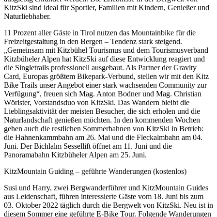
KitzSki sind ideal für Sportler, Familien mit Kindern, Genießer und
Naturliebhaber.
11 Prozent aller Gäste in Tirol nutzen das Mountainbike für die
Freizeitgestaltung in den Bergen – Tendenz stark steigend.
„Gemeinsam mit Kitzbühel Tourismus und dem Tourismusverband
Kitzbüheler Alpen hat KitzSki auf diese Entwicklung reagiert und
die Singletrails professionell ausgebaut. Als Partner der Gravity
Card, Europas größtem Bikepark-Verbund, stellen wir mit den Kitz
Bike Trails unser Angebot einer stark wachsenden Community zur
Verfügung“, freuen sich Mag. Anton Bodner und Mag. Christian
Wörister, Vorstandsduo von KitzSki. Das Wandern bleibt die
Lieblingsaktivität der meisten Besucher, die sich erholen und die
Naturlandschaft genießen möchten. In den kommenden Wochen
gehen auch die restlichen Sommerbahnen von KitzSki in Betrieb:
die Hahnenkammbahn am 26. Mai und die Fleckalmbahn am 04.
Juni. Der Bichlalm Sessellift öffnet am 11. Juni und die
Panoramabahn Kitzbüheler Alpen am 25. Juni.
KitzMountain Guiding – geführte Wanderungen (kostenlos)
Susi und Harry, zwei Bergwanderführer und KitzMountain Guides
aus Leidenschaft, führen interessierte Gäste vom 18. Juni bis zum
03. Oktober 2022 täglich durch die Bergwelt von KitzSki. Neu ist in
diesem Sommer eine geführte E-Bike Tour. Folgende Wanderungen