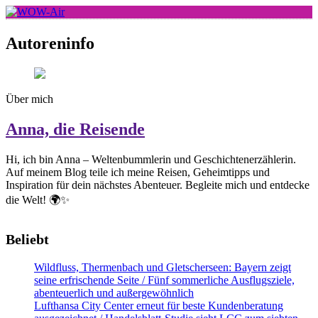
Skip
to
WOW-Air
content
Autoreninfo
Über mich
Anna, die Reisende
Hi, ich bin Anna – Weltenbummlerin und Geschichtenerzählerin.
Auf meinem Blog teile ich meine Reisen, Geheimtipps und
Inspiration für dein nächstes Abenteuer. Begleite mich und entdecke
die Welt! 🌍✨
Beliebt
Wildfluss, Thermenbach und Gletscherseen: Bayern zeigt
seine erfrischende Seite / Fünf sommerliche Ausflugsziele,
abenteuerlich und außergewöhnlich
Lufthansa City Center erneut für beste Kundenberatung