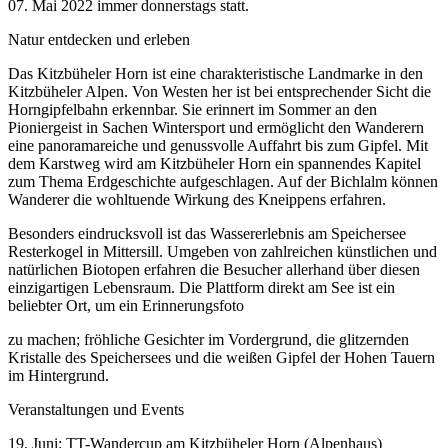
07. Mai 2022 immer donnerstags statt.
Natur entdecken und erleben
Das Kitzbüheler Horn ist eine charakteristische Landmarke in den
Kitzbüheler Alpen. Von Westen her ist bei entsprechender Sicht die
Horngipfelbahn erkennbar. Sie erinnert im Sommer an den
Pioniergeist in Sachen Wintersport und ermöglicht den Wanderern
eine panoramareiche und genussvolle Auffahrt bis zum Gipfel. Mit
dem Karstweg wird am Kitzbüheler Horn ein spannendes Kapitel
zum Thema Erdgeschichte aufgeschlagen. Auf der Bichlalm können
Wanderer die wohltuende Wirkung des Kneippens erfahren.
Besonders eindrucksvoll ist das Wassererlebnis am Speichersee
Resterkogel in Mittersill. Umgeben von zahlreichen künstlichen und
natürlichen Biotopen erfahren die Besucher allerhand über diesen
einzigartigen Lebensraum. Die Plattform direkt am See ist ein
beliebter Ort, um ein Erinnerungsfoto
zu machen; fröhliche Gesichter im Vordergrund, die glitzernden
Kristalle des Speichersees und die weißen Gipfel der Hohen Tauern
im Hintergrund.
Veranstaltungen und Events
19. Juni: TT-Wandercup am Kitzbüheler Horn (Alpenhaus)