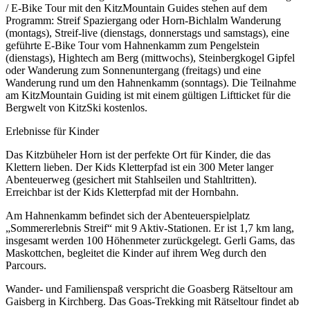
/ E-Bike Tour mit den KitzMountain Guides stehen auf dem
Programm: Streif Spaziergang oder Horn-Bichlalm Wanderung
(montags), Streif-live (dienstags, donnerstags und samstags), eine
geführte E-Bike Tour vom Hahnenkamm zum Pengelstein
(dienstags), Hightech am Berg (mittwochs), Steinbergkogel Gipfel
oder Wanderung zum Sonnenuntergang (freitags) und eine
Wanderung rund um den Hahnenkamm (sonntags). Die Teilnahme
am KitzMountain Guiding ist mit einem gültigen Liftticket für die
Bergwelt von KitzSki kostenlos.
Erlebnisse für Kinder
Das Kitzbüheler Horn ist der perfekte Ort für Kinder, die das
Klettern lieben. Der Kids Kletterpfad ist ein 300 Meter langer
Abenteuerweg (gesichert mit Stahlseilen und Stahltritten).
Erreichbar ist der Kids Kletterpfad mit der Hornbahn.
Am Hahnenkamm befindet sich der Abenteuerspielplatz
„Sommererlebnis Streif“ mit 9 Aktiv-Stationen. Er ist 1,7 km lang,
insgesamt werden 100 Höhenmeter zurückgelegt. Gerli Gams, das
Maskottchen, begleitet die Kinder auf ihrem Weg durch den
Parcours.
Wander- und Familienspaß verspricht die Goasberg Rätseltour am
Gaisberg in Kirchberg. Das Goas-Trekking mit Rätseltour findet ab