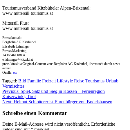
Tourismusverband Kitzbüheler Alpen-Brixental:
www.mittersill-tourismus.at
Mittersill Plus:
www.mittersill-tourismus.at
Pressekontakt:
Bergbahn AG Kitzbühel
Elisabeth Laiminger
Presse/Marketing
+436646118804
e.laiminger@kitzski.at
press.kitzski.atOriginal-Content von: Bergbahn AG Kitzbühel, übermittelt durch news
aktuell
Quelle:
ots
Tagged:
Bild
Familie
Freizeit
Lifestyle
Reise
Tourismus
Urlaub
Vermischtes
Beitragsnavigation
Previous:
Spiel, Satz und Sieg in Kössen – Ferienregion
Kaiserwinkl, Tirol
Next:
Helmut Schlotterer ist Ehrenbürger von Bodelshausen
Schreibe einen Kommentar
Deine E-Mail-Adresse wird nicht veröffentlicht.
Erforderliche
Felder sind mit
*
markiert