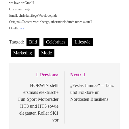
we love pr GmbH
Christian Fiege
Email:
christian.fiege@welovepr.de
Original-Content von: sheego, übermittelt durch news aktuell
Quelle:
ots
Tagged:
Bild
Celebrities
Lifestyle
Marketing
Mode
Previous:
Next:
Beitragsnavigation
HORWIN stellt
„Festas Juninas“ – Tanz
erstmals elektrische
und Folklore im
Fun-Sport-Motorräder
Nordosten Brasiliens
HT3 und HT5 sowie
eleganten Roller SK1
vor