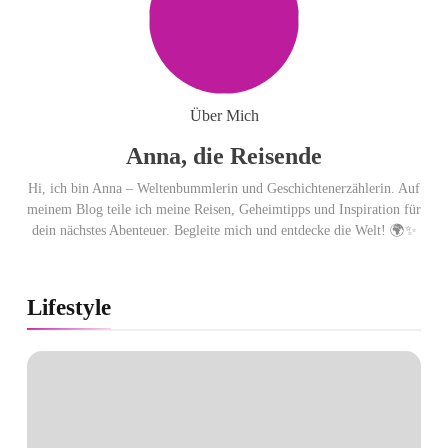
Weltzeituhr gewinnt Red Dot:
Best of the Best 2026 / NOMOS
Glashütte erzielt 94 von 100
Punkten.
Über Mich
Anna, die Reisende
Hi, ich bin Anna – Weltenbummlerin und Geschichtenerzählerin. Auf
meinem Blog teile ich meine Reisen, Geheimtipps und Inspiration für
dein nächstes Abenteuer. Begleite mich und entdecke die Welt! 🌍✨
Lifestyle