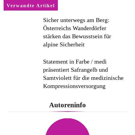
Verwandte Artikel
Sicher unterwegs am Berg:
Österreichs Wanderdörfer
stärken das Bewusstsein für
alpine Sicherheit
Statement in Farbe / medi
präsentiert Safrangelb und
Samtviolett für die medizinische
Kompressionsversorgung
PEPE JEANS LONDON AW26
Autoreninfo
Flachste mechanische