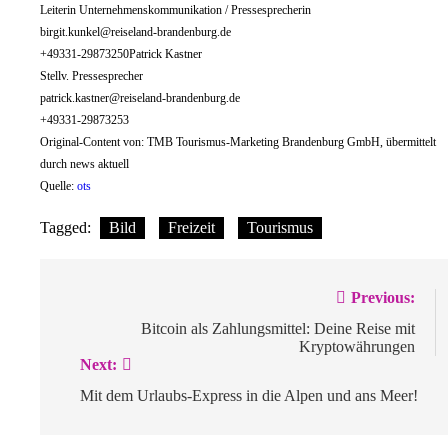
Leiterin Unternehmenskommunikation / Pressesprecherin
birgit.kunkel@reiseland-brandenburg.de
+49331-29873250Patrick Kastner
Stellv. Pressesprecher
patrick.kastner@reiseland-brandenburg.de
+49331-29873253
Original-Content von: TMB Tourismus-Marketing Brandenburg GmbH, übermittelt
durch news aktuell
Quelle:
ots
Tagged:
Bild
Freizeit
Tourismus
Beitragsnavigation
Previous:
Bitcoin als Zahlungsmittel: Deine Reise mit
Kryptowährungen
Next:
Mit dem Urlaubs-Express in die Alpen und ans Meer!