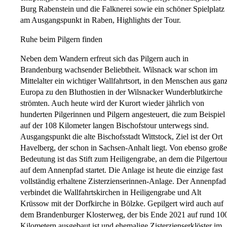
Burg Rabenstein und die Falknerei sowie ein schöner Spielplatz
am Ausgangspunkt in Raben, Highlights der Tour.
Ruhe beim Pilgern finden
Neben dem Wandern erfreut sich das Pilgern auch in
Brandenburg wachsender Beliebtheit. Wilsnack war schon im
Mittelalter ein wichtiger Wallfahrtsort, in den Menschen aus gan
Europa zu den Bluthostien in der Wilsnacker Wunderblutkirche
strömten. Auch heute wird der Kurort wieder jährlich von
hunderten Pilgerinnen und Pilgern angesteuert, die zum Beispiel
auf der 108 Kilometer langen Bischofstour unterwegs sind.
Ausgangspunkt die alte Bischofsstadt Wittstock, Ziel ist der Ort
Havelberg, der schon in Sachsen-Anhalt liegt. Von ebenso große
Bedeutung ist das Stift zum Heiligengrabe, an dem die Pilgertou
auf dem Annenpfad startet. Die Anlage ist heute die einzige fast
vollständig erhaltene Zisterzienserinnen-Anlage. Der Annenpfad
verbindet die Wallfahrtskirchen in Heiligengrabe und Alt
Krüssow mit der Dorfkirche in Bölzke. Gepilgert wird auch auf
dem Brandenburger Klosterweg, der bis Ende 2021 auf rund 10
Kilometern ausgebaut ist und ehemalige Zisterzienserklöster im