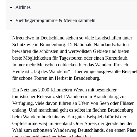
Airlines
Alles wanderbar!
Brandenburg für „Gipfelstürmer“, Landweg-Liebhaber und
Vielfliegerprogramme & Meilen sammeln
Pilger-Fans
Nirgendwo in Deutschland stehen so viele Landschaften unter
Schutz wie in Brandenburg. 15 Nationale Naturlandschaften
bewahren die schönsten und wertvollsten Gebiete und bieten
beste Möglichkeiten für Tagestouren oder einen Kurzurlaub.
Immer mehr Menschen entdecken hier das Wandern für sich.
Heute ist „Tag des Wanderns“ – hier einige ausgewählte Beispie
für schöne Touren im Herbst in Brandenburg.
Ein Netz aus 2.000 Kilometern Wegen mit besonderer
touristischer Relevanz steht Wanderern in Brandenburg zur
Verfügung, viele davon führen an Ufern von Seen oder Flüssen
entlang. Und manchmal geht es selbst im flachen Brandenburg
beim Wandern hoch hinaus. Ein gutes Beispiel dafür ist der
Gipfelstürmerweg im Seenland Oder-Spree, der gerade bei der
Wahl zum schönsten Wanderweg Deutschlands, den ersten Platz
unter den ostdeutschen Wegen belegt hat.