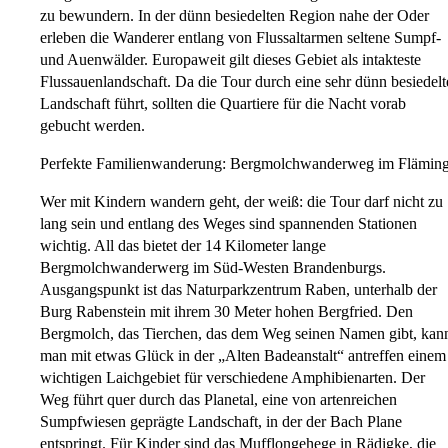
zu bewundern. In der dünn besiedelten Region nahe der Oder
erleben die Wanderer entlang von Flussaltarmen seltene Sumpf-
und Auenwälder. Europaweit gilt dieses Gebiet als intakteste
Flussauenlandschaft. Da die Tour durch eine sehr dünn besiedelt
Landschaft führt, sollten die Quartiere für die Nacht vorab
gebucht werden.
Perfekte Familienwanderung: Bergmolchwanderweg im Flämin
Wer mit Kindern wandern geht, der weiß: die Tour darf nicht zu
lang sein und entlang des Weges sind spannenden Stationen
wichtig. All das bietet der 14 Kilometer lange
Bergmolchwanderwerg im Süd-Westen Brandenburgs.
Ausgangspunkt ist das Naturparkzentrum Raben, unterhalb der
Burg Rabenstein mit ihrem 30 Meter hohen Bergfried. Den
Bergmolch, das Tierchen, das dem Weg seinen Namen gibt, kan
man mit etwas Glück in der „Alten Badeanstalt“ antreffen einem
wichtigen Laichgebiet für verschiedene Amphibienarten. Der
Weg führt quer durch das Planetal, eine von artenreichen
Sumpfwiesen geprägte Landschaft, in der der Bach Plane
entspringt. Für Kinder sind das Mufflongehege in Rädigke, die