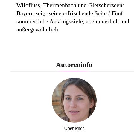
Wildfluss, Thermenbach und Gletscherseen:
Bayern zeigt seine erfrischende Seite / Fünf
sommerliche Ausflugsziele, abenteuerlich und
außergewöhnlich
Autoreninfo
Lufthansa City Center erneut für beste
Kundenberatung ausgezeichnet / Handelsblatt-
Studie sieht LCC zum siebten Mal in Folge vor
Über Mich
Cool down am Hintertuxer Gletscher