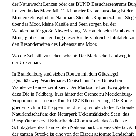
der Naturwacht Lenzen oder des BUND Besucherzentrums Bur
Lenzen in das Moor. Mit 11 Kilometer fast genauso lang ist der
Moorerelebnispfad im Naturpark Stechlin-Ruppiner-Land. Stege
über das Moor, kleine Kanäle und Seen sorgen bei der
Wanderung für große Abwechslung. Wie auch beim Rambower
Moor, gibt es auch entlang dieser Route zahlreiche Infotafeln zu
den Besonderheiten des Lebensraums Moor.
Wo die Zeit still zu stehen scheint: Der Märkische Landweg in
der Uckermark
In Brandenburg sind sieben Routen mit dem Gütesiegel
„Qualitätsweg Wanderbares Deutschland“ des Deutschen
Wanderverbandes zertifiziert. Der Märkische Landweg gehört
dazu.Die in Feldberg, kurz hinter der Grenze zu Mecklenburg-
Vorpommern startende Tour ist 187 Kilometer lang. Die Route
gliedert sich in 10 Etappen und durchquert gleich drei Nationale
Naturlandschaften: den Naturpark Uckermärkische Seen, das
Biosphärenreservat Schorfheide-Chorin sowie das östlichste
Schutzgebiet des Landes: den Nationalpark Unteres Odertal. Au
der ganzen Strecke ist eine von der Eiszeit geformte Landschaft