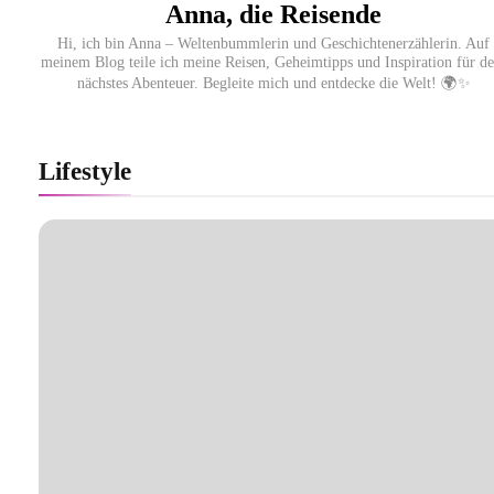
Anna, die Reisende
Hi, ich bin Anna – Weltenbummlerin und Geschichtenerzählerin. Auf
meinem Blog teile ich meine Reisen, Geheimtipps und Inspiration für de
nächstes Abenteuer. Begleite mich und entdecke die Welt! 🌍✨
Ägypten erleben mit Builder Travel: sicher,
persönlich und gut begleitet
Lifestyle