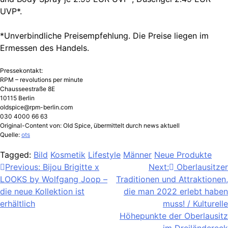
UVP*.
*Unverbindliche Preisempfehlung. Die Preise liegen im
Ermessen des Handels.
Pressekontakt:
RPM – revolutions per minute
Chausseestraße 8E
10115 Berlin
oldspice@rpm-berlin.com
030 4000 66 63
Original-Content von: Old Spice, übermittelt durch news aktuell
Quelle:
ots
Tagged:
Bild
Kosmetik
Lifestyle
Männer
Neue Produkte
Beitragsnavigation
Previous:
Bijou Brigitte x
Next:
Oberlausitzer
LOOKS by Wolfgang Joop –
Traditionen und Attraktionen,
die neue Kollektion ist
die man 2022 erlebt haben
erhältlich
muss! / Kulturelle
Höhepunkte der Oberlausitz