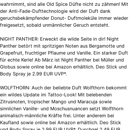
wahrnimmt, sind alle Old Spice Düfte nicht zu zähmen! Mit
der Anti-Fade-Dufttechnologie wird der Duft dank
geruchsbekämpfender Donut- Duftmoleküle immer wieder
freigesetzt, sobald unmännlicher Geruch entsteht.
NIGHT PANTHER: Erweckt die wilde Seite in dir! Night
Panther betört mit spritzigen Noten aus Bergamotte und
Grapefruit, fruchtiger Pflaume und Vanille. Ein starker Duft
für echte Kerle! Ab März ist Night Panther bei Müller und
Globus sowie online bei Amazon erhältlich. Deo Stick und
Body Spray je 2.99 EUR UVP*.
WOLFTHORN: Auch der beliebte Duft Wolfthorn bekommt
ein wildes Update im Tattoo-Look! Mit belebenden
Zitrusnoten, tropischer Mango und Maracuja sowie
sinnlichen Vanille- und Moschusnuancen setzt Wolfthorn
animalisch-männliche Kräfte frei. Unter anderem bei
Kaufland sowie online bei Amazon erhältlich. Deo Stick
und Body Spray je 2.99 EUR UVP*, Duschgel 2.49 EUR