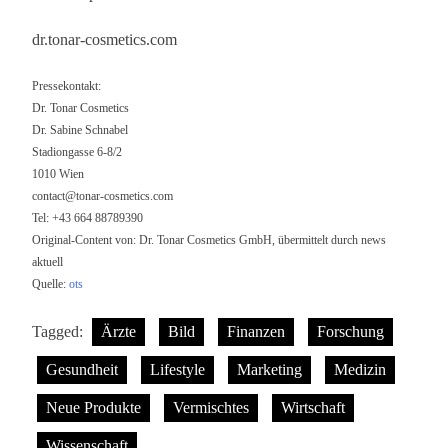
dr.tonar-cosmetics.com
Pressekontakt:
Dr. Tonar Cosmetics
Dr. Sabine Schnabel
Stadiongasse 6-8/2
1010 Wien
contact@tonar-cosmetics.com
Tel: +43 664 88789390
Original-Content von: Dr. Tonar Cosmetics GmbH, übermittelt durch news
aktuell
Quelle:
ots
Tagged:
Ärzte
Bild
Finanzen
Forschung
Gesundheit
Lifestyle
Marketing
Medizin
Neue Produkte
Vermischtes
Wirtschaft
Wissenschaft