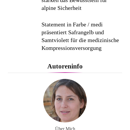
alpine Sicherheit
Statement in Farbe / medi
präsentiert Safrangelb und
Samtviolett für die medizinische
Kompressionsversorgung
PEPE JEANS LONDON AW26
Autoreninfo
Flachste mechanische
Weltzeituhr gewinnt Red Dot:
Best of the Best 2026 / NOMOS
Glashütte erzielt 94 von 100
Punkten.
Über Mich