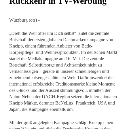
Rückkehr in TV-Werbung
Würzburg (ots) –
„Dreh die Welt öfter um Dich selbst“ lautet die zentrale
Botschaft der ersten globalen Dachmarkenkampagne von
Kneipp, einem führenden Anbieter von Bade-,
Körperpflege- und Wellnessprodukten. Im deutschen Markt
startet die Mediakampagne am 16. Mai. Die zentrale
Botschaft: Selbstfürsorge und Achtsamkeit nicht zu
vernachlässigen – gerade in unserer schnelllebigen und
zunehmend krisengeschüttelten Welt. Dafür inszeniert die
international erfolgreiche Traditionsmarke kleine Momente
des Glücks und der Auszeit stimmungsvoll, inmitten der
Natur. Neben der DACH-Region setzen die internationalen
Kneipp Märkte, darunter BeNeLux, Frankreich, USA und
Japan, die Kampagne ebenfalls um.
Mit der groß angelegten Kampagne schlägt Kneipp einen
neuen Weg ein und rückt die Dachmarke Kneipp in den