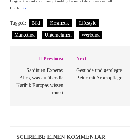
Original-Content von: Kneipp GmbH, übermittelt durch news aktuell
Quelle:
ots
Tagged:
Bild
Kosmetik
Lifestyle
Marketing
Unternehmen
Werbung
Previous:
Next:
Beitragsnavigation
Sardinien-Experte:
Gesunde und gepflegte
Alles, was du über die
Beine mit Aromapflege
Karibik Europas wissen
musst
SCHREIBE EINEN KOMMENTAR