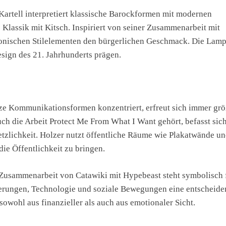
Kartell interpretiert klassische Barockformen mit modernen
Klassik mit Kitsch. Inspiriert von seiner Zusammenarbeit mit
ironischen Stilelementen den bürgerlichen Geschmack. Die Lam
esign des 21. Jahrhunderts prägen.
rze Kommunikationsformen konzentriert, erfreut sich immer grö
auch die Arbeit Protect Me From What I Want gehört, befasst sic
zlichkeit. Holzer nutzt öffentliche Räume wie Plakatwände u
ie Öffentlichkeit zu bringen.
 Zusammenarbeit von Catawiki mit Hypebeast steht symbolisch 
nderungen, Technologie und soziale Bewegungen eine entscheid
 sowohl aus finanzieller als auch aus emotionaler Sicht.