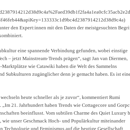
9bc4d2387914212d38d9c4a%2Faed39db1f2fa4a1ea0cfc35acb2e2
84f46feb44&apiKey=133333c1d9bc4d2387914212d38d9c4a)
unter den Expert:innen mit den Daten der meistgesuchten Begri
kombiniert.
ubkultur eine spannende Verbindung gefunden, wobei einstige
ech – jetzt Mainstream-Trends prägen“, sagt Jan van Diermen,
ne-Marktplätze wie Catawiki haben die Welt des Sammelns
und Subkulturen zugänglicher denn je gemacht haben. Es ist ein
 wechseln heute schneller als je zuvor“, kommentiert Rumi
t. „Im 21. Jahrhundert haben Trends wie Cottagecore und Gorpc
nschaften beeinflusst. Vom subtilen Charme des Quiet Luxury b
n, wie unser Geschmack Hoch- und Populärkultur miteinander
von Technologie und Feminismus auf die heutige Gesellschaft