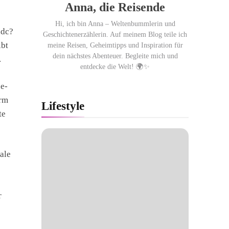
Anna, die Reisende
Hi, ich bin Anna – Weltenbummlerin und
ddc?
Geschichtenerzählerin. Auf meinem Blog teile ich
bt
meine Reisen, Geheimtipps und Inspiration für
dein nächstes Abenteuer. Begleite mich und
.
entdecke die Welt! 🌍✨
ne-
orm
Lifestyle
te
ale
r