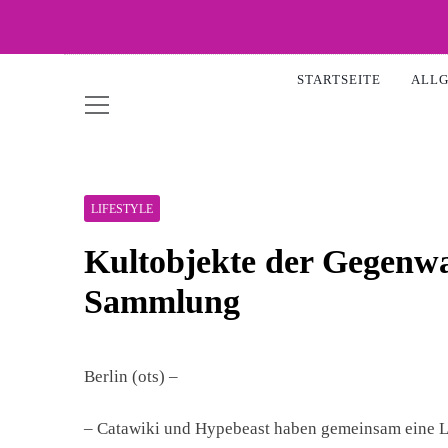
Skip
to
WOW-
content
STARTSEITE
ALL
LIFESTYLE
Kultobjekte der Gegenwa
Sammlung
Berlin (ots) –
– Catawiki und Hypebeast haben gemeinsam eine Li