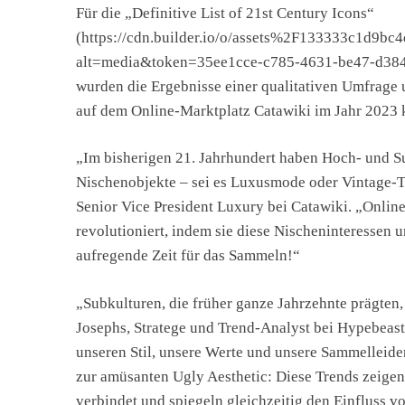
Für die „Definitive List of 21st Century Icons“
(https://cdn.builder.io/o/assets%2F133333c1d
alt=media&token=35ee1cce-c785-4631-be47-d3
wurden die Ergebnisse einer qualitativen Umfrage 
auf dem Online-Marktplatz Catawiki im Jahr 2023 
„Im bisherigen 21. Jahrhundert haben Hoch- und S
Nischenobjekte – sei es Luxusmode oder Vintage-T
Senior Vice President Luxury bei Catawiki. „Onli
revolutioniert, indem sie diese Nischeninteressen 
aufregende Zeit für das Sammeln!“
„Subkulturen, die früher ganze Jahrzehnte prägten,
Josephs, Stratege und Trend-Analyst bei Hypebeas
unseren Stil, unsere Werte und unsere Sammelleide
zur amüsanten Ugly Aesthetic: Diese Trends zeige
verbindet und spiegeln gleichzeitig den Einfluss 