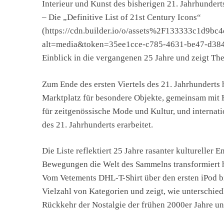
Interieur und Kunst des bisherigen 21. Jahrhunderts
– Die „Definitive List of 21st Century Icons“
(https://cdn.builder.io/o/assets%2F133333c1d
alt=media&token=35ee1cce-c785-4631-be47-d38
Einblick in die vergangenen 25 Jahre und zeigt Th
Zum Ende des ersten Viertels des 21. Jahrhunderts 
Marktplatz für besondere Objekte, gemeinsam mit H
für zeitgenössische Mode und Kultur, und internat
des 21. Jahrhunderts erarbeitet.
Die Liste reflektiert 25 Jahre rasanter kultureller
Bewegungen die Welt des Sammelns transformiert 
Vom Vetements DHL-T-Shirt über den ersten iPod bi
Vielzahl von Kategorien und zeigt, wie unterschie
Rückkehr der Nostalgie der frühen 2000er Jahre un