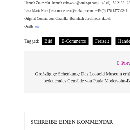
Hannah Zukowski |
hannah.zukowski@tonka-pr.com
| +49 (0) 152 2182 12
Lena-Marie Kern |
lena-marie.kern@tonka-pr.com
| +49 (0) 176 1577 9241
Original-Content von: Catawiki, übermittelt durch news aktuell
Quelle:
ots
Tagged:
Bild
E-Commerce
Freizeit
Hande
Prev
Beitragsnavigation
Großzügige Schenkung: Das Leopold Museum erhäl
bedeutendes Gemälde von Paula Modersohn-B
SCHREIBE EINEN KOMMENTAR