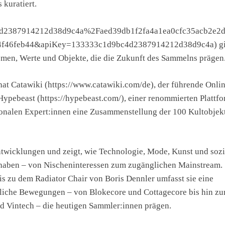
 kuratiert.
9bc4d2387914212d38d9c4a%2Faed39db1f2fa4a1ea0cfc35acb2e2
4f46feb44&apiKey=133333c1d9bc4d2387914212d38d9c4a) gi
emen, Werte und Objekte, die die Zukunft des Sammelns prägen
hat Catawiki (https://www.catawiki.com/de), der führende Onli
ypebeast (https://hypebeast.com/), einer renommierten Plattf
ionalen Expert:innen eine Zusammenstellung der 100 Kultobjek
 Entwicklungen und zeigt, wie Technologie, Mode, Kunst und sozi
haben – von Nischeninteressen zum zugänglichen Mainstream.
s zu dem Radiator Chair von Boris Dennler umfasst sie eine
dliche Bewegungen – von Blokecore und Cottagecore bis hin zu
d Vintech – die heutigen Sammler:innen prägen.