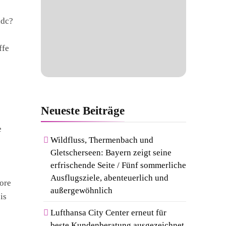
ddc?
ffe
Neueste
Beiträge
e
Wildfluss, Thermenbach und
Gletscherseen: Bayern zeigt seine
erfrischende Seite / Fünf sommerliche
Ausflugsziele, abenteuerlich und
ore
außergewöhnlich
is
Lufthansa City Center erneut für
beste Kundenberatung ausgezeichnet