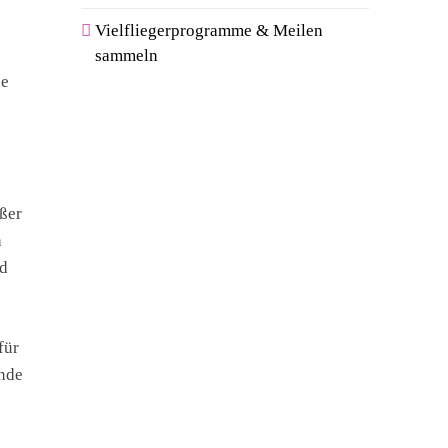
Vielfliegerprogramme & Meilen
sammeln
pe
ßer
h
nd
für
ende