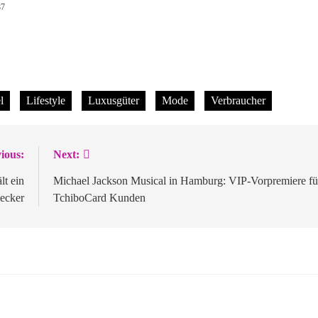
87
l
Lifestyle
Luxusgüter
Mode
Verbraucher
ious:
Next:
t ein
Michael Jackson Musical in Hamburg: VIP-Vorpremiere fü
ecker
TchiboCard Kunden