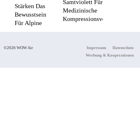
Samtviolett Für Die
Stärken Das
Medizinische
Bewusstsein
Kompressionsversorgung
Für Alpine
Sicherheit
©2026 WOW Air
Impressum
Datenschutz
PEPE
Werbung & Kooperationen
Flachste
JEANS
Mechanische
LONDON
Weltzeituhr
AW26
Gewinnt Red
Dot: Best Of
The Best 2026
/ NOMOS
Glashütte
Erzielt 94 Von
100 Punkten.