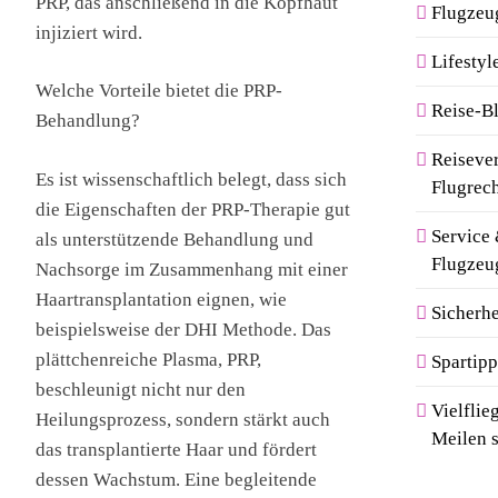
PRP, das anschließend in die Kopfhaut
Flugzeu
injiziert wird.
Lifestyl
Welche Vorteile bietet die PRP-
Reise-B
Behandlung?
Reiseve
Es ist wissenschaftlich belegt, dass sich
Flugrec
die Eigenschaften der PRP-Therapie gut
Service
als unterstützende Behandlung und
Flugzeu
Nachsorge im Zusammenhang mit einer
Haartransplantation eignen, wie
Sicherhe
beispielsweise der DHI Methode. Das
plättchenreiche Plasma, PRP,
Spartipp
beschleunigt nicht nur den
Vielfli
Heilungsprozess, sondern stärkt auch
Meilen 
das transplantierte Haar und fördert
dessen Wachstum. Eine begleitende