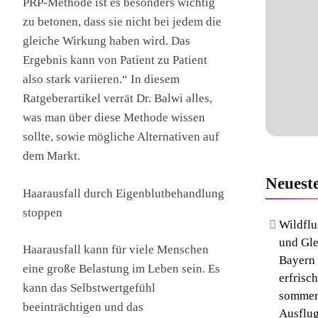
PRP-Methode ist es besonders wichtig
zu betonen, dass sie nicht bei jedem die
gleiche Wirkung haben wird. Das
Ergebnis kann von Patient zu Patient
also stark variieren.“ In diesem
Ratgeberartikel verrät Dr. Balwi alles,
was man über diese Methode wissen
sollte, sowie mögliche Alternativen auf
dem Markt.
Neuest
Haarausfall durch Eigenblutbehandlung
stoppen
Wildfl
und Gle
Haarausfall kann für viele Menschen
Bayern 
eine große Belastung im Leben sein. Es
erfrisc
kann das Selbstwertgefühl
sommer
beeinträchtigen und das
Ausflug