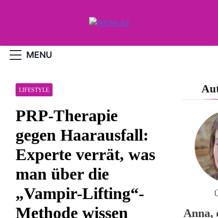
Skip
to
content
WOW-Air
MENU
Aut
LIFESTYLE
PRP-Therapie
gegen Haarausfall:
Experte verrät, was
man über die
„Vampir-Lifting“-
Ü
Methode wissen
Anna, 