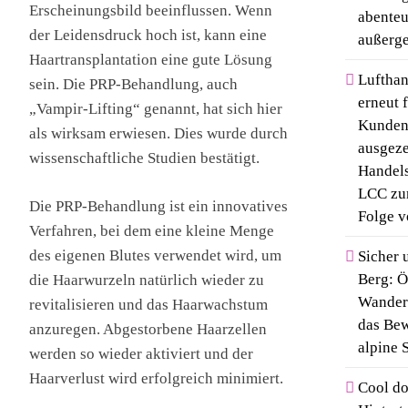
Erscheinungsbild beeinflussen. Wenn
abenteu
der Leidensdruck hoch ist, kann eine
außerg
Haartransplantation eine gute Lösung
Lufthan
sein. Die PRP-Behandlung, auch
erneut 
„Vampir-Lifting“ genannt, hat sich hier
Kunden
als wirksam erwiesen. Dies wurde durch
ausgeze
wissenschaftliche Studien bestätigt.
Handels
LCC zum
Die PRP-Behandlung ist ein innovatives
Folge v
Verfahren, bei dem eine kleine Menge
des eigenen Blutes verwendet wird, um
Sicher 
Berg: Ö
die Haarwurzeln natürlich wieder zu
Wanderd
revitalisieren und das Haarwachstum
das Bew
anzuregen. Abgestorbene Haarzellen
alpine 
werden so wieder aktiviert und der
Haarverlust wird erfolgreich minimiert.
Cool d