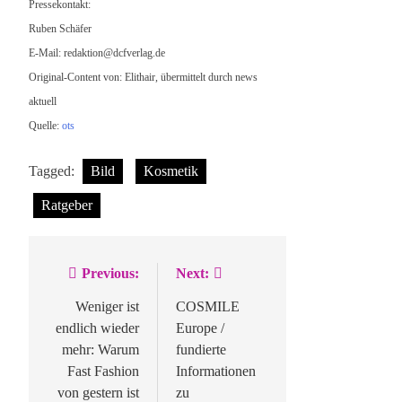
Pressekontakt:
Ruben Schäfer
E-Mail:
redaktion@dcfverlag.de
Original-Content von: Elithair, übermittelt durch news
aktuell
Quelle:
ots
Tagged:
Bild
Kosmetik
Ratgeber
Previous:
Next:
Beitragsnavigation
Weniger ist
COSMILE
endlich wieder
Europe /
mehr: Warum
fundierte
Fast Fashion
Informationen
von gestern ist
zu