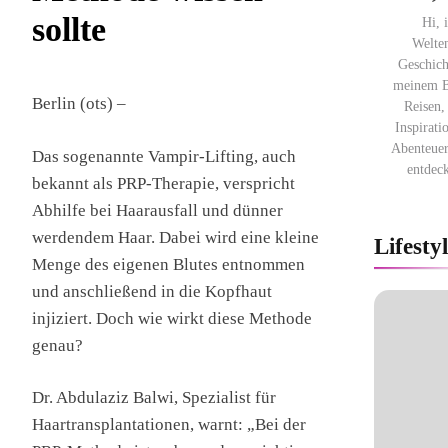
sollte
Hi, 
Welte
Geschich
meinem Bl
Berlin (ots) –
Reisen,
Inspirati
Abenteuer
Das sogenannte Vampir-Lifting, auch
entdec
bekannt als PRP-Therapie, verspricht
Abhilfe bei Haarausfall und dünner
werdendem Haar. Dabei wird eine kleine
Lifesty
Menge des eigenen Blutes entnommen
und anschließend in die Kopfhaut
injiziert. Doch wie wirkt diese Methode
genau?
Dr. Abdulaziz Balwi, Spezialist für
Haartransplantationen, warnt: „Bei der