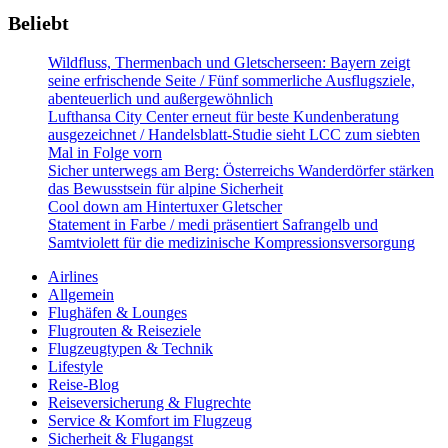
Beliebt
Wildfluss, Thermenbach und Gletscherseen: Bayern zeigt
seine erfrischende Seite / Fünf sommerliche Ausflugsziele,
abenteuerlich und außergewöhnlich
Lufthansa City Center erneut für beste Kundenberatung
ausgezeichnet / Handelsblatt-Studie sieht LCC zum siebten
Mal in Folge vorn
Sicher unterwegs am Berg: Österreichs Wanderdörfer stärken
das Bewusstsein für alpine Sicherheit
Cool down am Hintertuxer Gletscher
Statement in Farbe / medi präsentiert Safrangelb und
Samtviolett für die medizinische Kompressionsversorgung
Airlines
Allgemein
Flughäfen & Lounges
Flugrouten & Reiseziele
Flugzeugtypen & Technik
Lifestyle
Reise-Blog
Reiseversicherung & Flugrechte
Service & Komfort im Flugzeug
Sicherheit & Flugangst