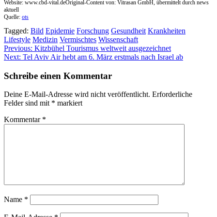
Website: www.cbd-vital.deOriginal-Content von: Vitrasan GmbH, übermittelt durch news
aktuell
Quelle:
ots
Tagged:
Bild
Epidemie
Forschung
Gesundheit
Krankheiten
Lifestyle
Medizin
Vermischtes
Wissenschaft
Beitragsnavigation
Previous:
Kitzbühel Tourismus weltweit ausgezeichnet
Next:
Tel Aviv Air hebt am 6. März erstmals nach Israel ab
Schreibe einen Kommentar
Deine E-Mail-Adresse wird nicht veröffentlicht.
Erforderliche
Felder sind mit
*
markiert
Kommentar
*
Name
*