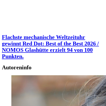
Flachste mechanische Weltzeituhr
gewinnt Red Dot: Best of the Best 2026 /
NOMOS Glashütte erzielt 94 von 100
Punkten.
Autoreninfo