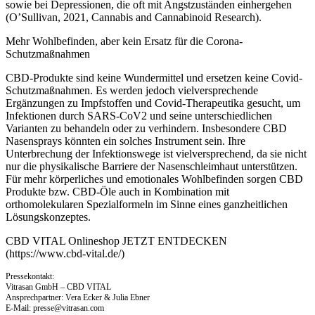
sowie bei Depressionen, die oft mit Angstzuständen einhergehen
(O’Sullivan, 2021, Cannabis and Cannabinoid Research).
Mehr Wohlbefinden, aber kein Ersatz für die Corona-
Schutzmaßnahmen
CBD-Produkte sind keine Wundermittel und ersetzen keine Covid-
Schutzmaßnahmen. Es werden jedoch vielversprechende
Ergänzungen zu Impfstoffen und Covid-Therapeutika gesucht, um
Infektionen durch SARS-CoV2 und seine unterschiedlichen
Varianten zu behandeln oder zu verhindern. Insbesondere CBD
Nasensprays könnten ein solches Instrument sein. Ihre
Unterbrechung der Infektionswege ist vielversprechend, da sie nicht
nur die physikalische Barriere der Nasenschleimhaut unterstützen.
Für mehr körperliches und emotionales Wohlbefinden sorgen CBD
Produkte bzw. CBD-Öle auch in Kombination mit
orthomolekularen Spezialformeln im Sinne eines ganzheitlichen
Lösungskonzeptes.
CBD VITAL Onlineshop JETZT ENTDECKEN
(https://www.cbd-vital.de/)
Pressekontakt:
Vitrasan GmbH – CBD VITAL
Ansprechpartner: Vera Ecker & Julia Ebner
E-Mail:
presse@vitrasan.com