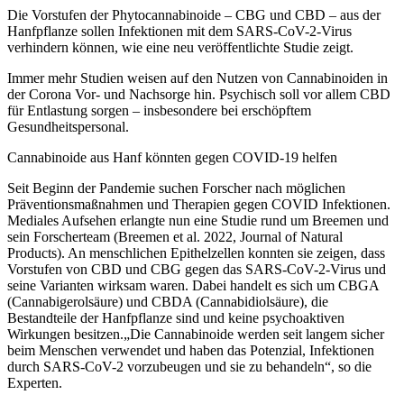
Die Vorstufen der Phytocannabinoide – CBG und CBD – aus der
Hanfpflanze sollen Infektionen mit dem SARS-CoV-2-Virus
verhindern können, wie eine neu veröffentlichte Studie zeigt.
Immer mehr Studien weisen auf den Nutzen von Cannabinoiden in
der Corona Vor- und Nachsorge hin. Psychisch soll vor allem CBD
für Entlastung sorgen – insbesondere bei erschöpftem
Gesundheitspersonal.
Cannabinoide aus Hanf könnten gegen COVID-19 helfen
Seit Beginn der Pandemie suchen Forscher nach möglichen
Präventionsmaßnahmen und Therapien gegen COVID Infektionen.
Mediales Aufsehen erlangte nun eine Studie rund um Breemen und
sein Forscherteam (Breemen et al. 2022, Journal of Natural
Products). An menschlichen Epithelzellen konnten sie zeigen, dass
Vorstufen von CBD und CBG gegen das SARS-CoV-2-Virus und
seine Varianten wirksam waren. Dabei handelt es sich um CBGA
(Cannabigerolsäure) und CBDA (Cannabidiolsäure), die
Bestandteile der Hanfpflanze sind und keine psychoaktiven
Wirkungen besitzen.„Die Cannabinoide werden seit langem sicher
beim Menschen verwendet und haben das Potenzial, Infektionen
durch SARS-CoV-2 vorzubeugen und sie zu behandeln“, so die
Experten.