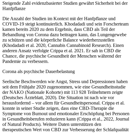
Steigende Zahl evidenzbasierter Studien gewährt Sicherheit bei der
Hanfpflanze
Die Anzahl der Studien im Kontext mit der Hanfpflanze und
COVID-19 steigt kontinuierlich. Khodadadi und sein Forscherteam
kamen bereits 2020 zu dem Ergebnis, dass CBD als Teil der
Behandlung von Corona dazu beitragen kann, das Lungengewebe
zu schützen und die körperliche Balance wiederherzustellen
(Khodadadi et al. 2020, Cannabis Cannabinoid Research). Einen
anderen Ansatz verfolgte Crippa et al. 2021. Er sah in CBD die
Chance, die psychische Gesundheit der Menschen während der
Pandemie zu verbessern.
Corona als psychische Dauerbelastung
Seelische Beschwerden wie Angst, Stress und Depressionen haben
seit dem Frühjahr 2020 zugenommen, wie eine Gesundheitsstudie
der NAKO (Nationale Kohorte) mit 113 928 Teilnehmern zeigte
(Deutsches Ärzteblatt, 2020). Die Situation ist nach wie vor
herausfordernd – vor allem für Gesundheitspersonal. Crippa et al.
konnte in seiner Studie zeigen, dass eine CBD-Therapie die
Symptome von Burnout und emotionaler Erschöpfung bei Personen
in Gesundheitsberufen reduzieren kann (Crippa et al., 2022, Journal
of Natural Products). Weitere Daten unterstützen den
therapeutischen Wert von CBD zur Verbesserung der Schlafqualität