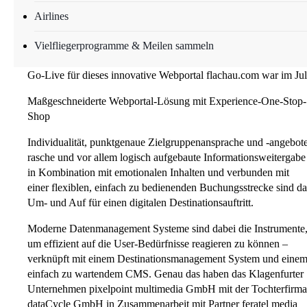
spiegelt sich nun, gepaart mit einer zielgruppenorientierten,
Airlines
modernen Customer-Journey, auch im Webportal flachau.com
wider: Das umfangreiche Portal wurde technisch und inhaltlich
Vielfliegerprogramme & Meilen sammeln
neu konzipiert – das Herzstück dabei ist der Experience-Shop.
Go-Live für dieses innovative Webportal flachau.com war im Jul
Maßgeschneiderte Webportal-Lösung mit Experience-One-Stop-
Shop
Individualität, punktgenaue Zielgruppenansprache und -angebote
rasche und vor allem logisch aufgebaute Informationsweitergabe
in Kombination mit emotionalen Inhalten und verbunden mit
einer flexiblen, einfach zu bedienenden Buchungsstrecke sind da
Um- und Auf für einen digitalen Destinationsauftritt.
Moderne Datenmanagement Systeme sind dabei die Instrumente
um effizient auf die User-Bedürfnisse reagieren zu können –
verknüpft mit einem Destinationsmanagement System und eine
einfach zu wartendem CMS. Genau das haben das Klagenfurter
Unternehmen pixelpoint multimedia GmbH mit der Tochterfirma
dataCycle GmbH in Zusammenarbeit mit Partner feratel media