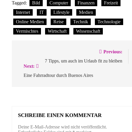
Tagged:
Bild
Computer
Finanzen
Freizeit
Internet
IT
Lifestyle
Medien
Online Medien
Reise
Technik
Technologie
Vermischtes
Wirtschaft
Wissenschaft
Beitragsnavigation
Previous:
7 Tipps, um auch im Urlaub fit zu bleiben
Next:
Eine Fahrradtour durch Buenos Aires
SCHREIBE EINEN KOMMENTAR
Deine E-Mail-Adresse wird nicht veröffentlicht.