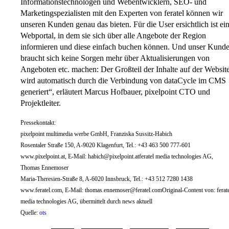
Informationstechnologen und Webentwicklern, SEO- und
Marketingspezialisten mit den Experten von feratel können wir
unseren Kunden genau das bieten. Für die User ersichtlich ist ei
Webportal, in dem sie sich über alle Angebote der Region
informieren und diese einfach buchen können. Und unser Kund
braucht sich keine Sorgen mehr über Aktualisierungen von
Angeboten etc. machen: Der Großteil der Inhalte auf der Websit
wird automatisch durch die Verbindung von dataCycle im CMS
generiert“, erläutert Marcus Hofbauer, pixelpoint CTO und
Projektleiter.
Pressekontakt:
pixelpoint multimedia werbe GmbH, Franziska Sussitz-Habich
Rosentaler Straße 150, A-9020 Klagenfurt, Tel.: +43 463 500 777-601
www.pixelpoint.at, E-Mail:
habich@pixelpoint.atferatel
media technologies AG,
Thomas Ennemoser
Maria-Theresien-Straße 8, A-6020 Innsbruck, Tel.: +43 512 7280 1438
www.feratel.com, E-Mail:
thomas.ennemoser@feratel.comOriginal-Content
von: ferat
media technologies AG, übermittelt durch news aktuell
Quelle:
ots