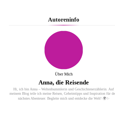
Statement in Farbe / medi präsentiert Safrangel
Autoreninfo
und Samtviolett für die medizinische
Kompressionsversorgung
PEPE JEANS LONDON AW26
Über Mich
Anna, die Reisende
Hi, ich bin Anna – Weltenbummlerin und Geschichtenerzählerin. Auf
meinem Blog teile ich meine Reisen, Geheimtipps und Inspiration für de
nächstes Abenteuer. Begleite mich und entdecke die Welt! 🌍✨
Flachste mechanische Weltzeituhr gewinnt Red
Dot: Best of the Best 2026 / NOMOS Glashütte